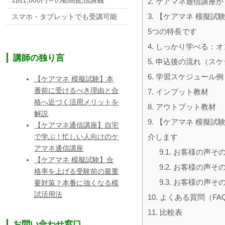
2.
ケアマネ通信講座が
3.
【ケアマネ 模擬試
スマホ・タブレットでも受講可能
5つの特長です
4.
しっかり学べる：オ
講師の独り言
5.
申込後の流れ（スケ
6.
学習スケジュール例
【ケアマネ 模擬試験】本
番前に受けるべき理由と合
7.
インプット教材
格へ近づく活用メリットを
8.
アウトプット教材
解説
9.
【ケアマネ 模擬試
【ケアマネ通信講座】自宅
介します
で学ぶ！忙しい人向けのケ
アマネ通信講座
9.1.
お客様の声その
【ケアマネ 模擬試験】合
9.2.
お客様の声その
格率を上げる受験前の最重
9.3.
お客様の声その
要対策？本番に強くなる模
試活用法
10.
よくある質問（FA
11.
比較表
お問い合わせ窓口