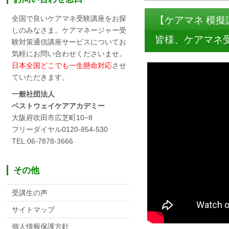
全国で良いケアマネ受験講座をお探
【ケアマネ 模
しのみなさま。ケアマネージャー受
皆様、ケアマネ
験対策通信講座サービスについてお
気軽にお問い合わせくださいませ。
日本全国どこでも一生懸命対応
させ
ていただきます。
一般社団法人
ベストウェイケアアカデミー
大阪府吹田市広芝町10−8
フリーダイヤル0120-854-530
TEL:06-7878-3666
その他
受講生の声
サイトマップ
個人情報保護方針