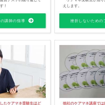
す！
えします。
%の講師の指導
挫折しないための
したケアマネ受験生ほど
他社のケアマネ講座では