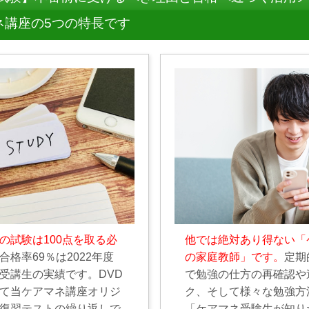
ネ講座の5つの特長です
の試験は100点を取る必
他では絶対あり得ない「
合格率69％は2022年度
の家庭教師」です。
定期
受講生の実績です。DVD
で勉強の仕方の再確認や
て当ケアマネ講座オリジ
ク、そして様々な勉強方
復習テストの繰り返しで
「ケアマネ受験生が知り