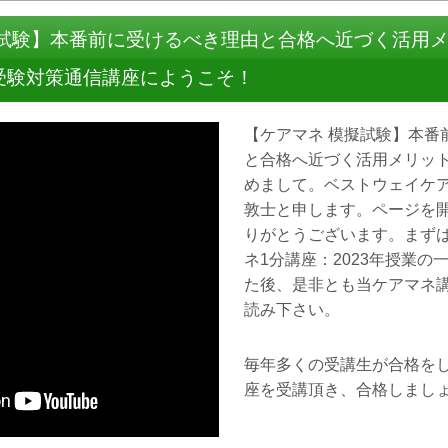
擬試験】本番前に受けるべき理由と合格へ近づく活用
受験対策通信講座にようこそ！
【ケアマネ 模擬試験】本番
と合格へ近づく活用メリッ
めまして。ベストウェイケ
敦士と申します。ページを
りがとうございます。まず
ネ1分講座：2023年授業の
た後、是非とも当ケアマネ講
読み下さい。
毎年多くの受講生が合格を
座を受講頂き、合格しまし