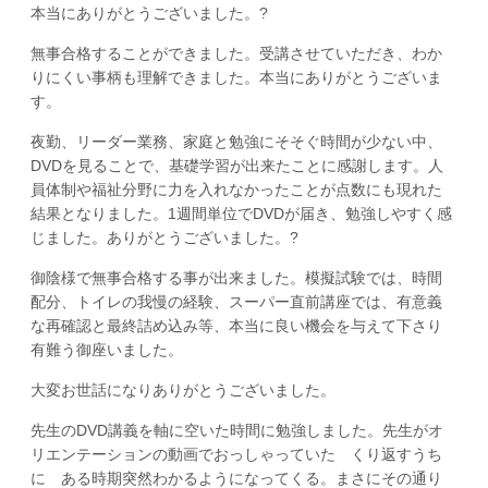
本当にありがとうございました。?
無事合格することができました。受講させていただき、わか
りにくい事柄も理解できました。本当にありがとうございま
す。
夜勤、リーダー業務、家庭と勉強にそそぐ時間が少ない中、
DVDを見ることで、基礎学習が出来たことに感謝します。人
員体制や福祉分野に力を入れなかったことが点数にも現れた
結果となりました。1週間単位でDVDが届き、勉強しやすく感
じました。ありがとうございました。?
御陰様で無事合格する事が出来ました。模擬試験では、時間
配分、トイレの我慢の経験、スーパー直前講座では、有意義
な再確認と最終詰め込み等、本当に良い機会を与えて下さり
有難う御座いました。
大変お世話になりありがとうございました。
先生のDVD講義を軸に空いた時間に勉強しました。先生がオ
リエンテーションの動画でおっしゃっていた くり返すうち
に ある時期突然わかるようになってくる。まさにその通り