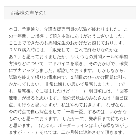
お客様の声その1
本日、予定通り、介護支援専門員の試験が終わりました。 こ
の一年間、ご指導して頂き本当にありがとうございました。
ここまでできたのも馬淵先生のおかげだと感じております。
ＤＶＤ購入時には、「販売して、これで終わりなのかな
あ？」と思っておりましたが、 いくつもの質問メールや学習
方法などについて、アドバイスを頂き、 そのおかげで、確実
に学力アップしました。感謝しております。 しかしながら、
試験を終えて帰りの電車内で、１問目のひっかけ問題に引っ
かかってしまい、 非常に悔しい思いで帰宅しました。 （で
も、帰宅後すぐに寝ましたけど・・・） 明日頃には、「回答
速報」が出ると思います。 他の受験生のみなさんは「自己採
点」を行うと思いますが、私はやめておきます。 なぜなら、
今の時点で自己採点をして「一喜一憂」するのは、いかがな
ものかと思っております。 したがって、発表日まで待ちたい
と思います。 （たぶん、ボーダーラインは上がる様な気がし
ますが・・・）それでは、二か月後に連絡させて頂きます。