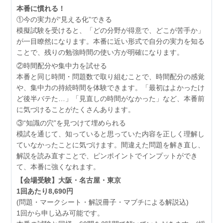
本番に慣れる！
①今の実力が“見える化”できる
模擬試験を受けると、「どの分野が得意で、どこが苦手か」
が一目瞭然になります。本番に近い形式で自分の実力を知る
ことで、残りの勉強時間の使い方が明確になります。
②時間配分や集中力を試せる
本番と同じ時間・問題数で取り組むことで、時間配分の感覚
や、集中力の持続時間を体験できます。「最初はよかったけ
ど後半バテた…」「見直しの時間がなかった」など、本番前
に気づけることがたくさんあります。
③“知識の穴”を見つけて埋められる
模試を通じて、知っていると思っていた内容を正しく理解し
ていなかったことに気づけます。間違えた問題を解き直し、
解説を読み直すことで、ピンポイントでインプットができ
て、本番に強くなれます。
【会場受験】大阪・名古屋・東京
1回あたり8,690円
(問題・マークシート・解説冊子・マブチによる解説込)
1回から申し込み可能です。