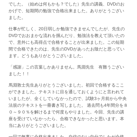
でした。（始めは何もかも？でした）先生の講義、DVDのお
かげで、短期間の勉強で合格出来ました。ありがとうござい
ました。
仕事が忙しく、20日弱しか勉強できませんでしたが、先生の
DVDでおおまかな流れを掴んだり、勉強法を教えて頂いたの
で、意外にも高得点で合格することが出来ました。この短期
間で合格できたのは、先生のDVDがあったお陰だと思ってい
ます。どうもありがとうございました。
「感謝」この言葉しかありません。馬淵先生 有難うござい
ました！！
馬淵敦士先生ありがとうございました。初回で合格するここ
ができました。テキストに目を通しておくようにと言われて
いましたが、全くしていなかったので、試験3ヶ月前から中央
法規のテキストを一冊書き写しました。 過去問も4年間分を８
０～９０％を解けるまで何度もやりました。今回、先生の講
座を受けていなかったら、合格できなかったと思います。本
当にありがとうございました。
一回で無事に合格出来ました。自信のない自分でしたが合格