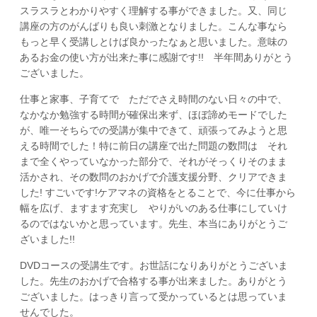
スラスラとわかりやすく理解する事ができました。又、同じ
講座の方のがんばりも良い刺激となりました。こんな事なら
もっと早く受講しとけば良かったなぁと思いました。意味の
あるお金の使い方が出来た事に感謝です!! 半年間ありがとう
ございました。
仕事と家事、子育てで ただでさえ時間のない日々の中で、
なかなか勉強する時間が確保出来ず、ほぼ諦めモードでした
が、唯一そちらでの受講が集中できて、頑張ってみようと思
える時間でした！特に前日の講座で出た問題の数問は それ
まで全くやっていなかった部分で、それがそっくりそのまま
活かされ、その数問のおかげで介護支援分野、クリアできま
した! すごいです!ケアマネの資格をとることで、今に仕事から
幅を広げ、ますます充実し やりがいのある仕事にしていけ
るのではないかと思っています。先生、本当にありがとうご
ざいました!!
DVDコースの受講生です。お世話になりありがとうございま
した。先生のおかげで合格する事が出来ました。ありがとう
ございました。はっきり言って受かっているとは思っていま
せんでした。