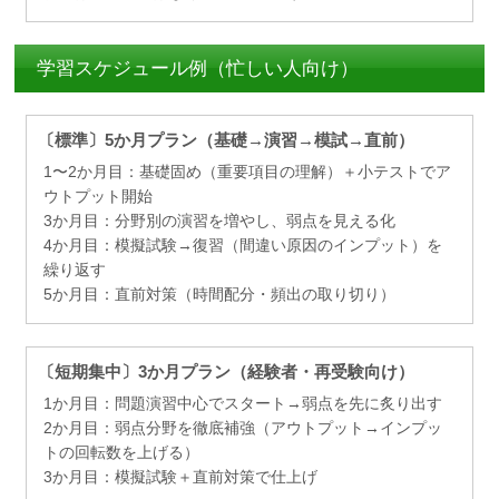
学習スケジュール例（忙しい人向け）
〔標準〕5か月プラン（基礎→演習→模試→直前）
1〜2か月目：基礎固め（重要項目の理解）＋小テストでア
ウトプット開始
3か月目：分野別の演習を増やし、弱点を見える化
4か月目：模擬試験→復習（間違い原因のインプット）を
繰り返す
5か月目：直前対策（時間配分・頻出の取り切り）
〔短期集中〕3か月プラン（経験者・再受験向け）
1か月目：問題演習中心でスタート→弱点を先に炙り出す
2か月目：弱点分野を徹底補強（アウトプット→インプッ
トの回転数を上げる）
3か月目：模擬試験＋直前対策で仕上げ