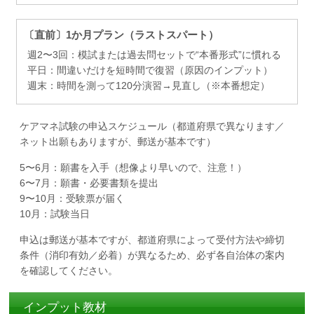
〔直前〕1か月プラン（ラストスパート）
週2〜3回：模試または過去問セットで“本番形式”に慣れる
平日：間違いだけを短時間で復習（原因のインプット）
週末：時間を測って120分演習→見直し（※本番想定）
ケアマネ試験の申込スケジュール（都道府県で異なります／
ネット出願もありますが、郵送が基本です）
5〜6月：願書を入手（想像より早いので、注意！）
6〜7月：願書・必要書類を提出
9〜10月：受験票が届く
10月：試験当日
申込は郵送が基本ですが、都道府県によって受付方法や締切
条件（消印有効／必着）が異なるため、必ず各自治体の案内
を確認してください。
インプット教材