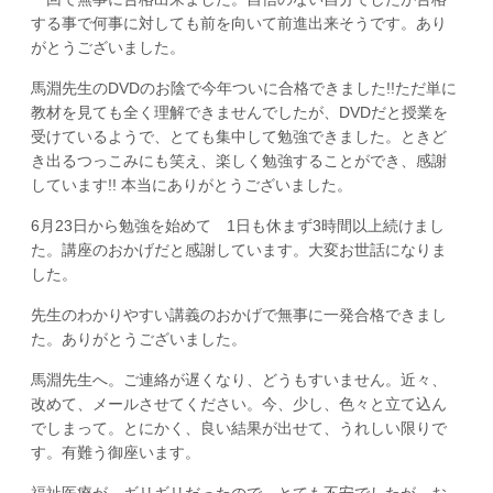
する事で何事に対しても前を向いて前進出来そうです。あり
がとうございました。
馬淵先生のDVDのお陰で今年ついに合格できました!!ただ単に
教材を見ても全く理解できませんでしたが、DVDだと授業を
受けているようで、とても集中して勉強できました。ときど
き出るつっこみにも笑え、楽しく勉強することができ、感謝
しています!! 本当にありがとうございました。
6月23日から勉強を始めて 1日も休まず3時間以上続けまし
た。講座のおかげだと感謝しています。大変お世話になりま
した。
先生のわかりやすい講義のおかげで無事に一発合格できまし
た。ありがとうございました。
馬淵先生へ。ご連絡が遅くなり、どうもすいません。近々、
改めて、メールさせてください。今、少し、色々と立て込ん
でしまって。とにかく、良い結果が出せて、うれしい限りで
す。有難う御座います。
福祉医療が ギリギリだったので とても不安でしたが、お