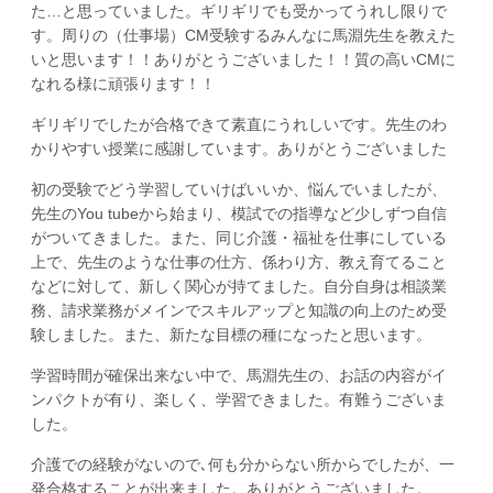
た…と思っていました。ギリギリでも受かってうれし限りで
す。周りの（仕事場）CM受験するみんなに馬淵先生を教えた
いと思います！！ありがとうございました！！質の高いCMに
なれる様に頑張ります！！
ギリギリでしたが合格できて素直にうれしいです。先生のわ
かりやすい授業に感謝しています。ありがとうございました
初の受験でどう学習していけばいいか、悩んでいましたが、
先生のYou tubeから始まり、模試での指導など少しずつ自信
がついてきました。また、同じ介護・福祉を仕事にしている
上で、先生のような仕事の仕方、係わり方、教え育てること
などに対して、新しく関心が持てました。自分自身は相談業
務、請求業務がメインでスキルアップと知識の向上のため受
験しました。また、新たな目標の種になったと思います。
学習時間が確保出来ない中で、馬淵先生の、お話の内容がイ
ンパクトが有り、楽しく、学習できました。有難うございま
した。
介護での経験がないので､何も分からない所からでしたが、一
発合格することが出来ました。ありがとうございました。