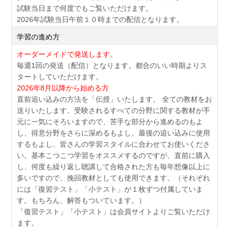
試験当日まで何度でもご覧いただけます。
2026年試験当日午前１０時までの配信となります。
学習の進め方
オーダーメイドで発送します。
毎週1回の発送（配信）となります。都合のいい時期よりス
タートしていただけます。
2026年8月以降から始める方
直前追い込みの方法を「伝授」いたします。 全ての教材をお
送りいたします。受験されるすべての分野に関する教材が手
元に一気にそろいますので、苦手な部分から進めるのもよ
し、得意分野をさらに深めるもよし、最後の追い込みに使用
するもよし、皆さんの学習スタイルに合わせてお使いくださ
い。基本こつこつ学習をオススメするのですが、直前に購入
し、何度も繰り返し聴講して合格された方も毎年想像以上に
多いですので、挽回教材としても使用できます。（それぞれ
には「復習テスト」「小テスト」が１枚ずつ付属していま
す。もちろん、解答もついています。）
「復習テスト」「小テスト」は会員サイトよりご覧いただけ
ます。