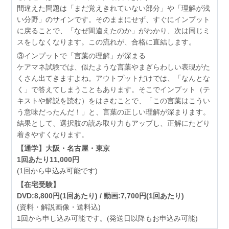
間違えた問題は「まだ覚えきれていない部分」や「理解が浅
い分野」のサインです。そのままにせず、すぐにインプット
に戻ることで、「なぜ間違えたのか」がわかり、次は同じミ
スをしなくなります。この流れが、合格に直結します。
③インプットで「言葉の理解」が深まる
ケアマネ試験では、似たような言葉やまぎらわしい表現がた
くさん出てきますよね。アウトプットだけでは、「なんとな
く」で答えてしまうこともあります。そこでインプット（テ
キストや解説を読む）をはさむことで、「この言葉はこうい
う意味だったんだ！」と、言葉の正しい理解が深まります。
結果として、選択肢の読み取り力もアップし、正解にたどり
着きやすくなります。
【通学】大阪・名古屋・東京
1回あたり11,000円
(1回から申込み可能です)
【在宅受験】
DVD:8,800円(1回あたり) / 動画:7,700円(1回あたり)
(資料・解説画像・送料込)
1回から申し込み可能です。(発送日以降もお申込み可能)