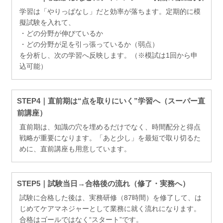
学習は「やりっぱなし」だと効率が落ちます。定期的に模
擬試験を入れて、
・どの分野が伸びているか
・どの分野が足を引っ張っているか（弱点）
を分析し、次の学習へ反映します。（※模試は1回から申
込可能）
STEP4｜直前期は“点を取りにいく”学習へ（スーパー直
前講座）
直前期は、知識の穴を埋めるだけでなく、時間配分と得点
戦略が重要になります。「あと少し」を最短で取り切るた
めに、直前講座も用意しています。
STEP5｜試験当日→合格後の流れ（修了・実務へ）
試験に合格した後は、実務研修（87時間）を修了して、は
じめてケアマネジャーとして業務に就く流れになります。
合格はゴールではなく“スタート”です。