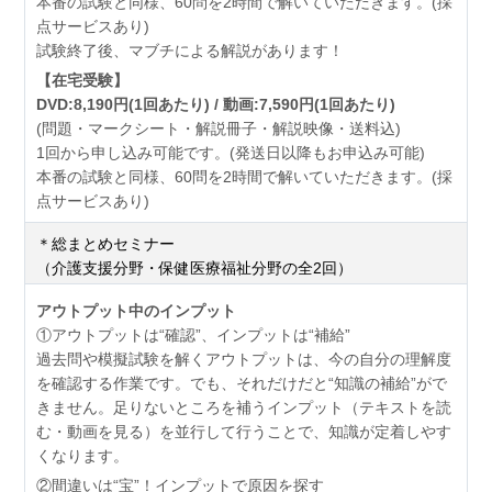
本番の試験と同様、60問を2時間で解いていただきます。(採
点サービスあり)
試験終了後、マブチによる解説があります！
【在宅受験】
DVD:8,190円(1回あたり) / 動画:7,590円(1回あたり)
(問題・マークシート・解説冊子・解説映像・送料込)
1回から申し込み可能です。(発送日以降もお申込み可能)
本番の試験と同様、60問を2時間で解いていただきます。(採
点サービスあり)
＊総まとめセミナー
（介護支援分野・保健医療福祉分野の全2回）
アウトプット中のインプット
①アウトプットは“確認”、インプットは“補給”
過去問や模擬試験を解くアウトプットは、今の自分の理解度
を確認する作業です。でも、それだけだと“知識の補給”がで
きません。足りないところを補うインプット（テキストを読
む・動画を見る）を並行して行うことで、知識が定着しやす
くなります。
②間違いは“宝”！インプットで原因を探す