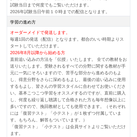
試験当日まで何度でもご覧いただけます。
2026年試験当日午前１０時までの配信となります。
学習の進め方
オーダーメイドで発送します。
毎週1回の発送（配信）となります。都合のいい時期よりス
タートしていただけます。
2026年8月以降から始める方
直前追い込みの方法を「伝授」いたします。 全ての教材をお
送りいたします。受験されるすべての分野に関する教材が手
元に一気にそろいますので、苦手な部分から進めるのもよ
し、得意分野をさらに深めるもよし、最後の追い込みに使用
するもよし、皆さんの学習スタイルに合わせてお使いくださ
い。基本こつこつ学習をオススメするのですが、直前に購入
し、何度も繰り返し聴講して合格された方も毎年想像以上に
多いですので、挽回教材としても使用できます。（それぞれ
には「復習テスト」「小テスト」が１枚ずつ付属していま
す。もちろん、解答もついています。）
「復習テスト」「小テスト」は会員サイトよりご覧いただけ
ます。