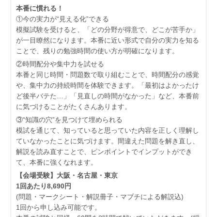
本番に慣れる！
①今の実力が“見える化”できる
模擬試験を受けると、「どの分野が得意で、どこが苦手か」
が一目瞭然になります。本番に近い形式で自分の実力を知る
ことで、残りの勉強時間の使い方が明確になります。
②時間配分や集中力を試せる
本番と同じ時間・問題数で取り組むことで、時間配分の感覚
や、集中力の持続時間を体験できます。「最初はよかったけ
ど後半バテた…」「見直しの時間がなかった」など、本番前
に気づけることがたくさんあります。
③“知識の穴”を見つけて埋められる
模試を通じて、知っていると思っていた内容を正しく理解し
ていなかったことに気づけます。間違えた問題を解き直し、
解説を読み直すことで、ピンポイントでインプットができ
て、本番に強くなれます。
【会場受験】大阪・名古屋・東京
1回あたり8,690円
(問題・マークシート・解説冊子・マブチによる解説込)
1回から申し込み可能です。