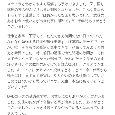
スラスラとわかりやすく理解する事ができました。又、同じ
講座の方のがんばりも良い刺激となりました。こんな事なら
もっと早く受講しとけば良かったなぁと思いました。意味の
あるお金の使い方が出来た事に感謝です!! 半年間ありがとう
ございました。
仕事と家事、子育てで ただでさえ時間のない日々の中で、
なかなか勉強する時間が確保出来ず、ほぼ諦めモードでした
が、唯一そちらでの受講が集中できて、頑張ってみようと思
える時間でした！特に前日の講座で出た問題の数問は それ
まで全くやっていなかった部分で、それがそっくりそのまま
活かされ、その数問のおかげで介護支援分野、クリアできま
した! すごいです!ケアマネの資格をとることで、今に仕事から
幅を広げ、ますます充実し やりがいのある仕事にしていけ
るのではないかと思っています。先生、本当にありがとうご
ざいました!!
DVDコースの受講生です。お世話になりありがとうございま
した。先生のおかげで合格する事が出来ました。ありがとう
ございました。はっきり言って受かっているとは思っていま
せんでした。