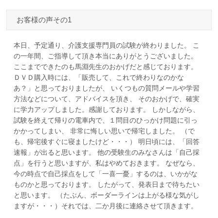
お客様の声その1
本日、予定通り、介護支援専門員の試験が終わりました。 こ
の一年間、ご指導して頂き本当にありがとうございました。
ここまでできたのも馬淵先生のおかげだと感じております。
ＤＶＤ購入時には、「販売して、これで終わりなのかな
あ？」と思っておりましたが、 いくつもの質問メールや学習
方法などについて、アドバイスを頂き、 そのおかげで、確実
に学力アップしました。感謝しております。 しかしながら、
試験を終えて帰りの電車内で、１問目のひっかけ問題に引っ
かかってしまい、 非常に悔しい思いで帰宅しました。 （で
も、帰宅後すぐに寝ましたけど・・・） 明日頃には、「回答
速報」が出ると思います。 他の受験生のみなさんは「自己採
点」を行うと思いますが、私はやめておきます。 なぜなら、
今の時点で自己採点をして「一喜一憂」するのは、いかがな
ものかと思っております。 したがって、発表日まで待ちたい
と思います。 （たぶん、ボーダーラインは上がる様な気がし
ますが・・・）それでは、二か月後に連絡させて頂きます。