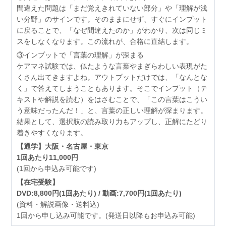
間違えた問題は「まだ覚えきれていない部分」や「理解が浅
い分野」のサインです。そのままにせず、すぐにインプット
に戻ることで、「なぜ間違えたのか」がわかり、次は同じミ
スをしなくなります。この流れが、合格に直結します。
③インプットで「言葉の理解」が深まる
ケアマネ試験では、似たような言葉やまぎらわしい表現がた
くさん出てきますよね。アウトプットだけでは、「なんとな
く」で答えてしまうこともあります。そこでインプット（テ
キストや解説を読む）をはさむことで、「この言葉はこうい
う意味だったんだ！」と、言葉の正しい理解が深まります。
結果として、選択肢の読み取り力もアップし、正解にたどり
着きやすくなります。
【通学】大阪・名古屋・東京
1回あたり11,000円
(1回から申込み可能です)
【在宅受験】
DVD:8,800円(1回あたり) / 動画:7,700円(1回あたり)
(資料・解説画像・送料込)
1回から申し込み可能です。(発送日以降もお申込み可能)