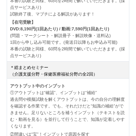
本番の試験と同様、60問を2時間で解いていただきます。(採
点サービスあり)
試験終了後、マブチによる解説があります！
【在宅受験】
DVD:8,190円(1回あたり) / 動画:7,590円(1回あたり)
(問題・マークシート・解説冊子・解説映像・送料込)
1回から申し込み可能です。(発送日以降もお申込み可能)
本番の試験と同様、60問を2時間で解いていただきます。(採
点サービスあり)
＊総まとめセミナー
（介護支援分野・保健医療福祉分野の全2回）
アウトプット中のインプット
①アウトプットは“確認”、インプットは“補給”
過去問や模擬試験を解くアウトプットは、今の自分の理解度
を確認する作業です。でも、それだけだと“知識の補給”がで
きません。足りないところを補うインプット（テキストを読
む・動画を見る）を並行して行うことで、知識が定着しやす
くなります。
②間違いは“宝”！インプットで原因を探す