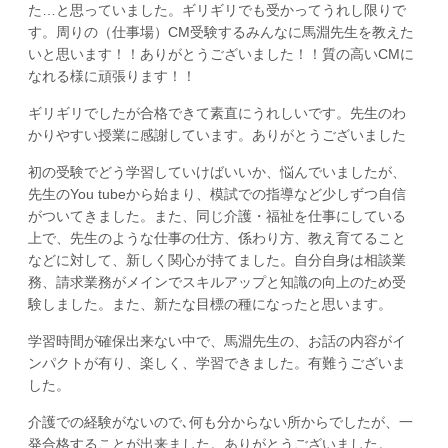
た…と思っていました。ギリギリでも受かってうれし限りで
す。周りの（仕事場）CM受験するみんなに馬淵先生を教えた
いと思います！！ありがとうございました！！質の高いCMに
なれる様に頑張ります！！
ギリギリでしたが合格できて素直にうれしいです。先生のわ
かりやすい授業に感謝しています。ありがとうございました
初の受験でどう学習していけばいいか、悩んでいましたが、
先生のYou tubeから始まり、模試での指導など少しずつ自信
がついてきました。また、同じ介護・福祉を仕事にしている
上で、先生のような仕事の仕方、係わり方、教え育てること
などに対して、新しく関心が持てました。自分自身は相談業
務、請求業務がメインでスキルアップと知識の向上のため受
験しました。また、新たな目標の種になったと思います。
学習時間が確保出来ない中で、馬淵先生の、お話の内容がイ
ンパクトが有り、楽しく、学習できました。有難うございま
した。
介護での経験がないので､何も分からない所からでしたが、一
発合格することが出来ました。ありがとうございました。