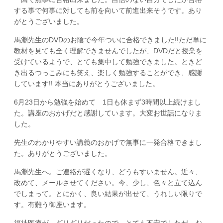
する事で何事に対しても前を向いて前進出来そうです。あり
がとうございました。
馬淵先生のDVDのお陰で今年ついに合格できました!!ただ単に
教材を見ても全く理解できませんでしたが、DVDだと授業を
受けているようで、とても集中して勉強できました。ときど
き出るつっこみにも笑え、楽しく勉強することができ、感謝
しています!! 本当にありがとうございました。
6月23日から勉強を始めて 1日も休まず3時間以上続けまし
た。講座のおかげだと感謝しています。大変お世話になりま
した。
先生のわかりやすい講義のおかげで無事に一発合格できまし
た。ありがとうございました。
馬淵先生へ。ご連絡が遅くなり、どうもすいません。近々、
改めて、メールさせてください。今、少し、色々と立て込ん
でしまって。とにかく、良い結果が出せて、うれしい限りで
す。有難う御座います。
福祉医療が ギリギリだったので とても不安でしたが、お