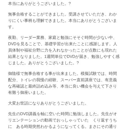
本当にありがとうございました。?
無事合格することができました。受講させていただき、わか
りにくい事柄も理解できました。本当にありがとうございま
す。
夜勤、リーダー業務、家庭と勉強にそそぐ時間が少ない中、
DVDを見ることで、基礎学習が出来たことに感謝します。人
員体制や福祉分野に力を入れなかったことが点数にも現れた
結果となりました。1週間単位でDVDが届き、勉強しやすく感
じました。ありがとうございました。?
御陰様で無事合格する事が出来ました。模擬試験では、時間
配分、トイレの我慢の経験、スーパー直前講座では、有意義
な再確認と最終詰め込み等、本当に良い機会を与えて下さり
有難う御座いました。
大変お世話になりありがとうございました。
先生のDVD講義を軸に空いた時間に勉強しました。先生がオ
リエンテーションの動画でおっしゃっていた くり返すうち
に ある時期突然わかるようになってくる。まさにその通り