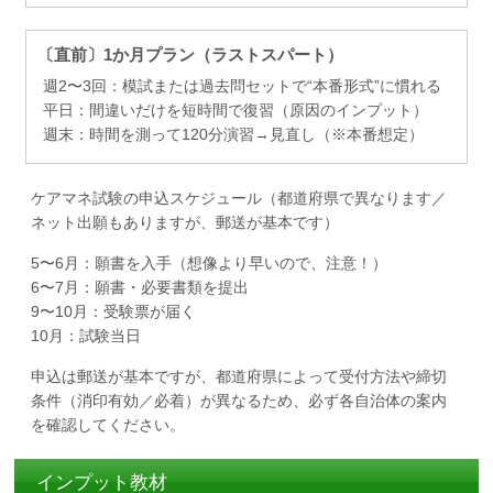
〔直前〕1か月プラン（ラストスパート）
週2〜3回：模試または過去問セットで“本番形式”に慣れる
平日：間違いだけを短時間で復習（原因のインプット）
週末：時間を測って120分演習→見直し（※本番想定）
ケアマネ試験の申込スケジュール（都道府県で異なります／
ネット出願もありますが、郵送が基本です）
5〜6月：願書を入手（想像より早いので、注意！）
6〜7月：願書・必要書類を提出
9〜10月：受験票が届く
10月：試験当日
申込は郵送が基本ですが、都道府県によって受付方法や締切
条件（消印有効／必着）が異なるため、必ず各自治体の案内
を確認してください。
インプット教材