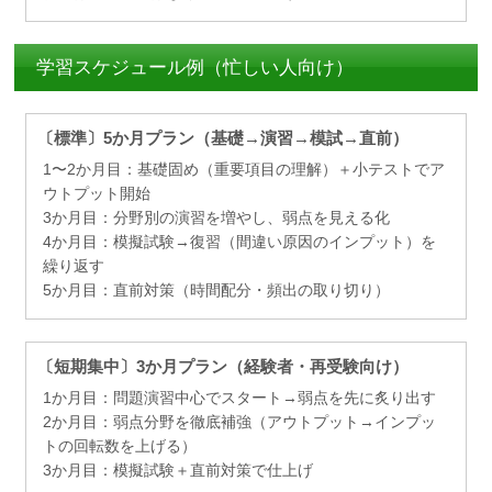
学習スケジュール例（忙しい人向け）
〔標準〕5か月プラン（基礎→演習→模試→直前）
1〜2か月目：基礎固め（重要項目の理解）＋小テストでア
ウトプット開始
3か月目：分野別の演習を増やし、弱点を見える化
4か月目：模擬試験→復習（間違い原因のインプット）を
繰り返す
5か月目：直前対策（時間配分・頻出の取り切り）
〔短期集中〕3か月プラン（経験者・再受験向け）
1か月目：問題演習中心でスタート→弱点を先に炙り出す
2か月目：弱点分野を徹底補強（アウトプット→インプッ
トの回転数を上げる）
3か月目：模擬試験＋直前対策で仕上げ