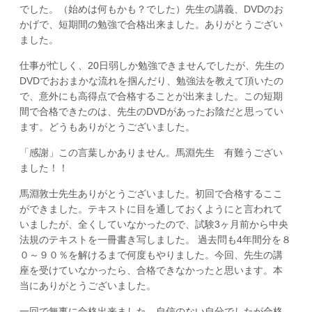
でした。（始めは何もかも？でした）先生の講義、DVDのお
かげで、短期間の勉強で合格出来ました。ありがとうござい
ました。
仕事が忙しく、20日弱しか勉強できませんでしたが、先生の
DVDでおおまかな流れを掴んだり、勉強法を教えて頂いたの
で、意外にも高得点で合格することが出来ました。この短期
間で合格できたのは、先生のDVDがあったお陰だと思ってい
ます。どうもありがとうございました。
「感謝」この言葉しかありません。馬淵先生 有難うござい
ました！！
馬淵敦士先生ありがとうございました。初回で合格するここ
ができました。テキストに目を通しておくようにと言われて
いましたが、全くしていなかったので、試験3ヶ月前から中央
法規のテキストを一冊書き写しました。 過去問も4年間分を８
０～９０％を解けるまで何度もやりました。今回、先生の講
座を受けていなかったら、合格できなかったと思います。本
当にありがとうございました。
一回で無事に合格出来ました。自信のない自分でしたが合格