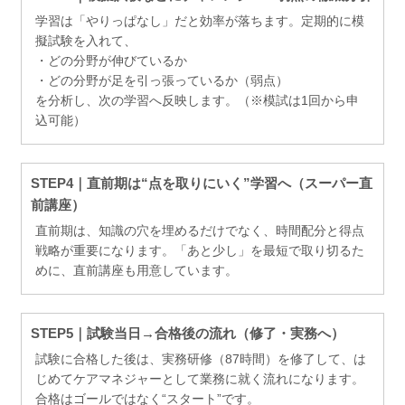
学習は「やりっぱなし」だと効率が落ちます。定期的に模
擬試験を入れて、
・どの分野が伸びているか
・どの分野が足を引っ張っているか（弱点）
を分析し、次の学習へ反映します。（※模試は1回から申
込可能）
STEP4｜直前期は“点を取りにいく”学習へ（スーパー直
前講座）
直前期は、知識の穴を埋めるだけでなく、時間配分と得点
戦略が重要になります。「あと少し」を最短で取り切るた
めに、直前講座も用意しています。
STEP5｜試験当日→合格後の流れ（修了・実務へ）
試験に合格した後は、実務研修（87時間）を修了して、は
じめてケアマネジャーとして業務に就く流れになります。
合格はゴールではなく“スタート”です。