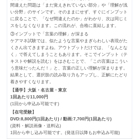
間違えた問題は「まだ覚えきれていない部分」や「理解が浅
い分野」のサインです。そのままにせず、すぐにインプット
に戻ることで、「なぜ間違えたのか」がわかり、次は同じミ
スをしなくなります。この流れが、合格に直結します。
③インプットで「言葉の理解」が深まる
ケアマネ試験では、似たような言葉やまぎらわしい表現がた
くさん出てきますよね。アウトプットだけでは、「なんとな
く」で答えてしまうこともあります。そこでインプット（テ
キストや解説を読む）をはさむことで、「この言葉はこうい
う意味だったんだ！」と、言葉の正しい理解が深まります。
結果として、選択肢の読み取り力もアップし、正解にたどり
着きやすくなります。
【通学】大阪・名古屋・東京
1回あたり11,000円
(1回から申込み可能です)
【在宅受験】
DVD:8,800円(1回あたり) / 動画:7,700円(1回あたり)
(資料・解説画像・送料込)
1回から申し込み可能です。(発送日以降もお申込み可能)