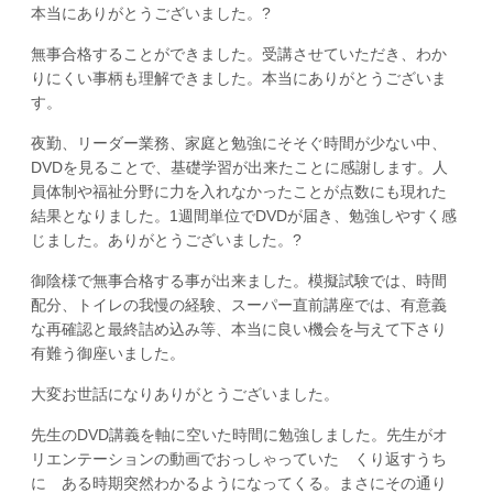
本当にありがとうございました。?
無事合格することができました。受講させていただき、わか
りにくい事柄も理解できました。本当にありがとうございま
す。
夜勤、リーダー業務、家庭と勉強にそそぐ時間が少ない中、
DVDを見ることで、基礎学習が出来たことに感謝します。人
員体制や福祉分野に力を入れなかったことが点数にも現れた
結果となりました。1週間単位でDVDが届き、勉強しやすく感
じました。ありがとうございました。?
御陰様で無事合格する事が出来ました。模擬試験では、時間
配分、トイレの我慢の経験、スーパー直前講座では、有意義
な再確認と最終詰め込み等、本当に良い機会を与えて下さり
有難う御座いました。
大変お世話になりありがとうございました。
先生のDVD講義を軸に空いた時間に勉強しました。先生がオ
リエンテーションの動画でおっしゃっていた くり返すうち
に ある時期突然わかるようになってくる。まさにその通り