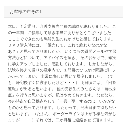
お客様の声その1
本日、予定通り、介護支援専門員の試験が終わりました。 こ
の一年間、ご指導して頂き本当にありがとうございました。
ここまでできたのも馬淵先生のおかげだと感じております。
ＤＶＤ購入時には、「販売して、これで終わりなのかな
あ？」と思っておりましたが、 いくつもの質問メールや学習
方法などについて、アドバイスを頂き、 そのおかげで、確実
に学力アップしました。感謝しております。 しかしながら、
試験を終えて帰りの電車内で、１問目のひっかけ問題に引っ
かかってしまい、 非常に悔しい思いで帰宅しました。 （で
も、帰宅後すぐに寝ましたけど・・・） 明日頃には、「回答
速報」が出ると思います。 他の受験生のみなさんは「自己採
点」を行うと思いますが、私はやめておきます。 なぜなら、
今の時点で自己採点をして「一喜一憂」するのは、いかがな
ものかと思っております。 したがって、発表日まで待ちたい
と思います。 （たぶん、ボーダーラインは上がる様な気がし
ますが・・・）それでは、二か月後に連絡させて頂きます。