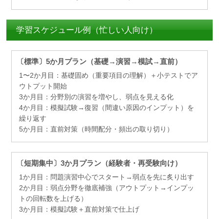
学習スケジュール例（忙しい人向け）
〔標準〕5か月プラン（基礎→演習→模試→直前）
1〜2か月目：基礎固め（重要項目の理解）＋小テストでア
ウトプット開始
3か月目：分野別の演習を増やし、弱点を見える化
4か月目：模擬試験→復習（間違い原因のインプット）を
繰り返す
5か月目：直前対策（時間配分・頻出の取り切り）
〔短期集中〕3か月プラン（経験者・再受験向け）
1か月目：問題演習中心でスタート→弱点を先に炙り出す
2か月目：弱点分野を徹底補強（アウトプット→インプッ
トの回転数を上げる）
3か月目：模擬試験＋直前対策で仕上げ