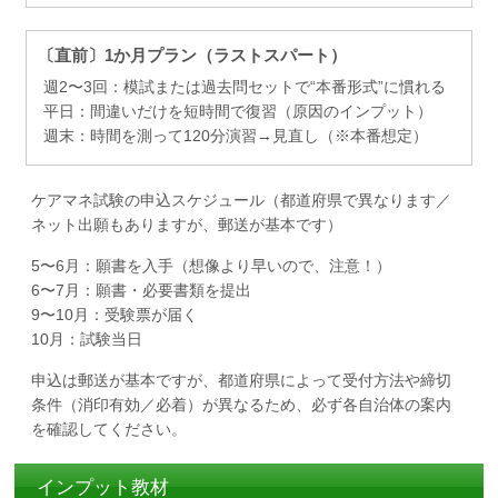
〔直前〕1か月プラン（ラストスパート）
週2〜3回：模試または過去問セットで“本番形式”に慣れる
平日：間違いだけを短時間で復習（原因のインプット）
週末：時間を測って120分演習→見直し（※本番想定）
ケアマネ試験の申込スケジュール（都道府県で異なります／
ネット出願もありますが、郵送が基本です）
5〜6月：願書を入手（想像より早いので、注意！）
6〜7月：願書・必要書類を提出
9〜10月：受験票が届く
10月：試験当日
申込は郵送が基本ですが、都道府県によって受付方法や締切
条件（消印有効／必着）が異なるため、必ず各自治体の案内
を確認してください。
インプット教材