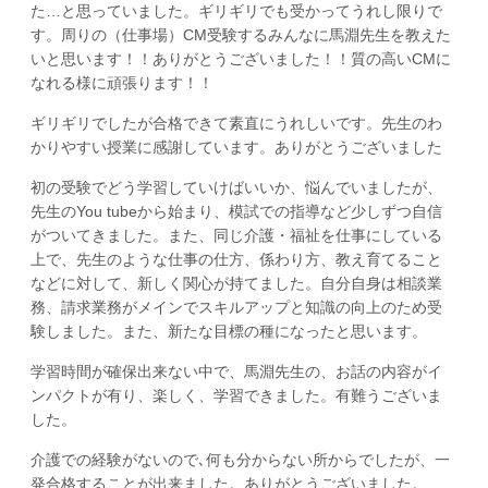
た…と思っていました。ギリギリでも受かってうれし限りで
す。周りの（仕事場）CM受験するみんなに馬淵先生を教えた
いと思います！！ありがとうございました！！質の高いCMに
なれる様に頑張ります！！
ギリギリでしたが合格できて素直にうれしいです。先生のわ
かりやすい授業に感謝しています。ありがとうございました
初の受験でどう学習していけばいいか、悩んでいましたが、
先生のYou tubeから始まり、模試での指導など少しずつ自信
がついてきました。また、同じ介護・福祉を仕事にしている
上で、先生のような仕事の仕方、係わり方、教え育てること
などに対して、新しく関心が持てました。自分自身は相談業
務、請求業務がメインでスキルアップと知識の向上のため受
験しました。また、新たな目標の種になったと思います。
学習時間が確保出来ない中で、馬淵先生の、お話の内容がイ
ンパクトが有り、楽しく、学習できました。有難うございま
した。
介護での経験がないので､何も分からない所からでしたが、一
発合格することが出来ました。ありがとうございました。