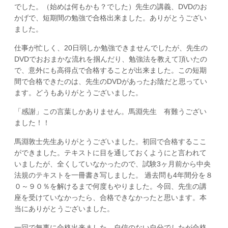
でした。（始めは何もかも？でした）先生の講義、DVDのお
かげで、短期間の勉強で合格出来ました。ありがとうござい
ました。
仕事が忙しく、20日弱しか勉強できませんでしたが、先生の
DVDでおおまかな流れを掴んだり、勉強法を教えて頂いたの
で、意外にも高得点で合格することが出来ました。この短期
間で合格できたのは、先生のDVDがあったお陰だと思ってい
ます。どうもありがとうございました。
「感謝」この言葉しかありません。馬淵先生 有難うござい
ました！！
馬淵敦士先生ありがとうございました。初回で合格するここ
ができました。テキストに目を通しておくようにと言われて
いましたが、全くしていなかったので、試験3ヶ月前から中央
法規のテキストを一冊書き写しました。 過去問も4年間分を８
０～９０％を解けるまで何度もやりました。今回、先生の講
座を受けていなかったら、合格できなかったと思います。本
当にありがとうございました。
一回で無事に合格出来ました。自信のない自分でしたが合格