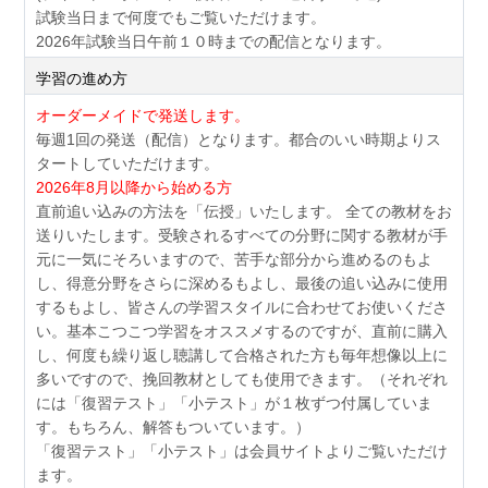
試験当日まで何度でもご覧いただけます。
2026年試験当日午前１０時までの配信となります。
学習の進め方
オーダーメイドで発送します。
毎週1回の発送（配信）となります。都合のいい時期よりス
タートしていただけます。
2026年8月以降から始める方
直前追い込みの方法を「伝授」いたします。 全ての教材をお
送りいたします。受験されるすべての分野に関する教材が手
元に一気にそろいますので、苦手な部分から進めるのもよ
し、得意分野をさらに深めるもよし、最後の追い込みに使用
するもよし、皆さんの学習スタイルに合わせてお使いくださ
い。基本こつこつ学習をオススメするのですが、直前に購入
し、何度も繰り返し聴講して合格された方も毎年想像以上に
多いですので、挽回教材としても使用できます。（それぞれ
には「復習テスト」「小テスト」が１枚ずつ付属していま
す。もちろん、解答もついています。）
「復習テスト」「小テスト」は会員サイトよりご覧いただけ
ます。