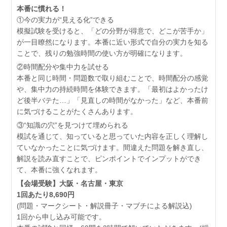
本番に慣れる！
①今の実力が“見える化”できる
模擬試験を受けると、「どの分野が得意で、どこが苦手か」
が一目瞭然になります。本番に近い形式で自分の実力を知る
ことで、残りの勉強時間の使い方が明確になります。
②時間配分や集中力を試せる
本番と同じ時間・問題数で取り組むことで、時間配分の感覚
や、集中力の持続時間を体験できます。「最初はよかったけ
ど後半バテた…」「見直しの時間がなかった」など、本番前
に気づけることがたくさんあります。
③“知識の穴”を見つけて埋められる
模試を通じて、知っていると思っていた内容を正しく理解し
ていなかったことに気づけます。間違えた問題を解き直し、
解説を読み直すことで、ピンポイントでインプットができ
て、本番に強くなれます。
【会場受験】大阪・名古屋・東京
1回あたり8,690円
(問題・マークシート・解説冊子・マブチによる解説込)
1回から申し込み可能です。