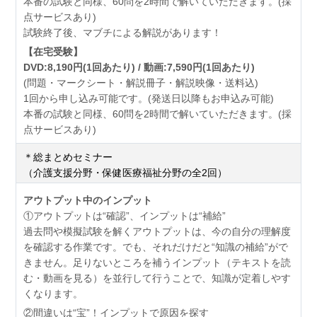
本番の試験と同様、60問を2時間で解いていただきます。(採
点サービスあり)
試験終了後、マブチによる解説があります！
【在宅受験】
DVD:8,190円(1回あたり) / 動画:7,590円(1回あたり)
(問題・マークシート・解説冊子・解説映像・送料込)
1回から申し込み可能です。(発送日以降もお申込み可能)
本番の試験と同様、60問を2時間で解いていただきます。(採
点サービスあり)
＊総まとめセミナー
（介護支援分野・保健医療福祉分野の全2回）
アウトプット中のインプット
①アウトプットは“確認”、インプットは“補給”
過去問や模擬試験を解くアウトプットは、今の自分の理解度
を確認する作業です。でも、それだけだと“知識の補給”がで
きません。足りないところを補うインプット（テキストを読
む・動画を見る）を並行して行うことで、知識が定着しやす
くなります。
②間違いは“宝”！インプットで原因を探す