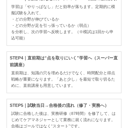
学習は「やりっぱなし」だと効率が落ちます。定期的に模
擬試験を入れて、
・どの分野が伸びているか
・どの分野が足を引っ張っているか（弱点）
を分析し、次の学習へ反映します。（※模試は1回から申
込可能）
STEP4｜直前期は“点を取りにいく”学習へ（スーパー直
前講座）
直前期は、知識の穴を埋めるだけでなく、時間配分と得点
戦略が重要になります。「あと少し」を最短で取り切るた
めに、直前講座も用意しています。
STEP5｜試験当日→合格後の流れ（修了・実務へ）
試験に合格した後は、実務研修（87時間）を修了して、は
じめてケアマネジャーとして業務に就く流れになります。
合格はゴールではなく“スタート”です。