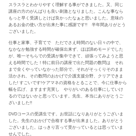
スラスラとわかりやすく理解する事ができました。又、同じ
講座の方のがんばりも良い刺激となりました。こんな事なら
もっと早く受講しとけば良かったなぁと思いました。意味の
あるお金の使い方が出来た事に感謝です!! 半年間ありがとう
ございました。
仕事と家事、子育てで ただでさえ時間のない日々の中で、
なかなか勉強する時間が確保出来ず、ほぼ諦めモードでした
が、唯一そちらでの受講が集中できて、頑張ってみようと思
える時間でした！特に前日の講座で出た問題の数問は それ
まで全くやっていなかった部分で、それがそっくりそのまま
活かされ、その数問のおかげで介護支援分野、クリアできま
した! すごいです!ケアマネの資格をとることで、今に仕事から
幅を広げ、ますます充実し やりがいのある仕事にしていけ
るのではないかと思っています。先生、本当にありがとうご
ざいました!!
DVDコースの受講生です。お世話になりありがとうございま
した。先生のおかげで合格する事が出来ました。ありがとう
ございました。はっきり言って受かっているとは思っていま
せんでした。