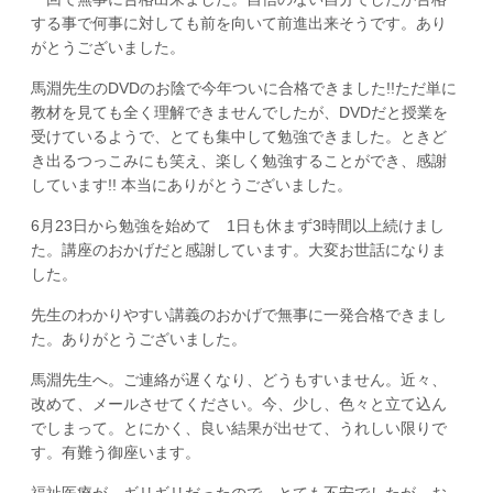
する事で何事に対しても前を向いて前進出来そうです。あり
がとうございました。
馬淵先生のDVDのお陰で今年ついに合格できました!!ただ単に
教材を見ても全く理解できませんでしたが、DVDだと授業を
受けているようで、とても集中して勉強できました。ときど
き出るつっこみにも笑え、楽しく勉強することができ、感謝
しています!! 本当にありがとうございました。
6月23日から勉強を始めて 1日も休まず3時間以上続けまし
た。講座のおかげだと感謝しています。大変お世話になりま
した。
先生のわかりやすい講義のおかげで無事に一発合格できまし
た。ありがとうございました。
馬淵先生へ。ご連絡が遅くなり、どうもすいません。近々、
改めて、メールさせてください。今、少し、色々と立て込ん
でしまって。とにかく、良い結果が出せて、うれしい限りで
す。有難う御座います。
福祉医療が ギリギリだったので とても不安でしたが、お