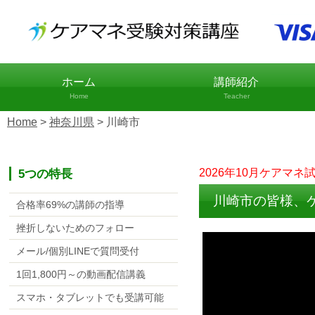
ホーム
講師紹介
Home
Teacher
Home
>
神奈川県
>
川崎市
5つの特長
2026年10月ケアマネ
川崎市の皆様、
合格率69%の講師の指導
挫折しないためのフォロー
メール/個別LINEで質問受付
1回1,800円～の動画配信講義
スマホ・タブレットでも受講可能