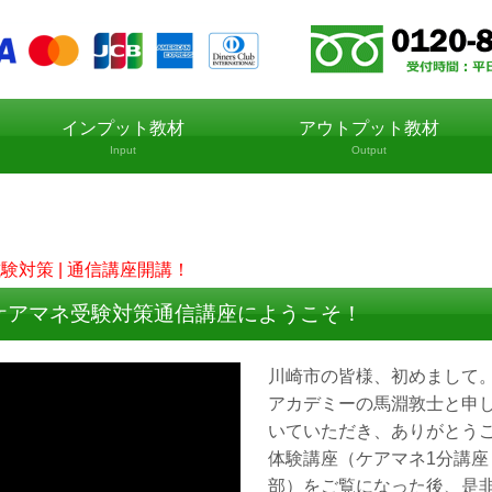
インプット教材
アウトプット教材
Input
Output
試験対策 | 通信講座開講！
ケアマネ受験対策通信講座にようこそ！
川崎市の皆様、初めまして
アカデミーの馬淵敦士と申
いていただき、ありがとう
体験講座（ケアマネ1分講座：
部）をご覧になった後、是