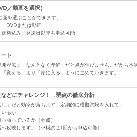
DVD／動画を選択）
か動画を選ぶことができます。
：DVDまたは動画
・送料込み／発送日以降も申込可能
タート
範囲が広く「なんとなく理解」だと点が伸びません。だから本
、「覚える」より「頭に入る」ように進めていきます。
試験などにチャレンジ！→弱点の徹底分析
なし」だと効率が落ちます。定期的に模擬試験を入れて、
ているか
引っ張っているか（弱点）
習へ反映します。（※模試は1回から申込可能）