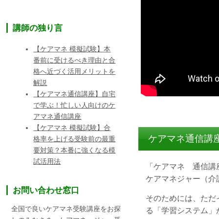
講師の独り言
【ケアマネ 模擬試験】本
番前に受けるべき理由と合
格へ近づく活用メリットを
解説
【ケアマネ通信講座】自宅
で学ぶ！忙しい人向けのケ
アマネ通信講座
【ケアマネ 模擬試験】合
ケアマネ通信講
格率を上げる受験前の最重
要対策？本番に強くなる模
試活用法
「ケアマネ 通信講
ケアマネジャー（介
お問い合わせ窓口
そのためには、ただ
全国で良いケアマネ受験講座をお探
る「学習システム」