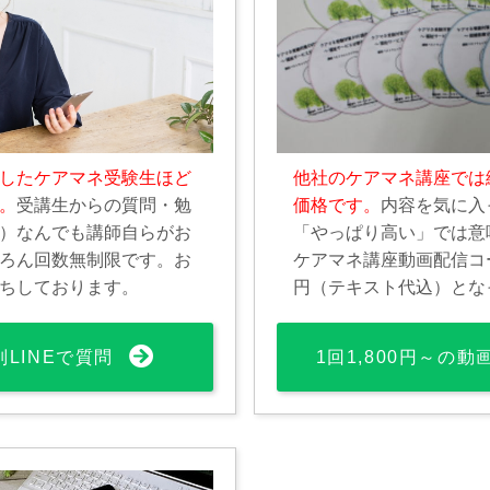
したケアマネ受験生ほど
他社のケアマネ講座では
。
受講生からの質問・勉
価格です。
内容を気に入
）なんでも講師自らがお
「やっぱり高い」では意
ろん回数無制限です。お
ケアマネ講座動画配信コース
ちしております。
円（テキスト代込）とな
別LINEで質問
1回1,800円～の