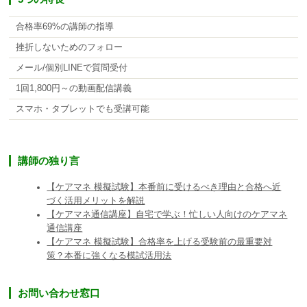
合格率69%の講師の指導
挫折しないためのフォロー
メール/個別LINEで質問受付
1回1,800円～の動画配信講義
スマホ・タブレットでも受講可能
講師の独り言
【ケアマネ 模擬試験】本番前に受けるべき理由と合格へ近
づく活用メリットを解説
【ケアマネ通信講座】自宅で学ぶ！忙しい人向けのケアマネ
通信講座
【ケアマネ 模擬試験】合格率を上げる受験前の最重要対
策？本番に強くなる模試活用法
お問い合わせ窓口