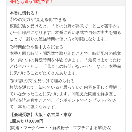
4回とも違う問題です！
本番に慣れる！
①今の実力が“見える化”できる
模擬試験を受けると、「どの分野が得意で、どこが苦手か」
が一目瞭然になります。本番に近い形式で自分の実力を知る
ことで、残りの勉強時間の使い方が明確になります。
②時間配分や集中力を試せる
本番と同じ時間・問題数で取り組むことで、時間配分の感覚
や、集中力の持続時間を体験できます。「最初はよかったけ
ど後半バテた…」「見直しの時間がなかった」など、本番前
に気づけることがたくさんあります。
③“知識の穴”を見つけて埋められる
模試を通じて、知っていると思っていた内容を正しく理解し
ていなかったことに気づけます。間違えた問題を解き直し、
解説を読み直すことで、ピンポイントでインプットができ
て、本番に強くなれます。
【会場受験】大阪・名古屋・東京
1回あたり8,690円
(問題・マークシート・解説冊子・マブチによる解説込)