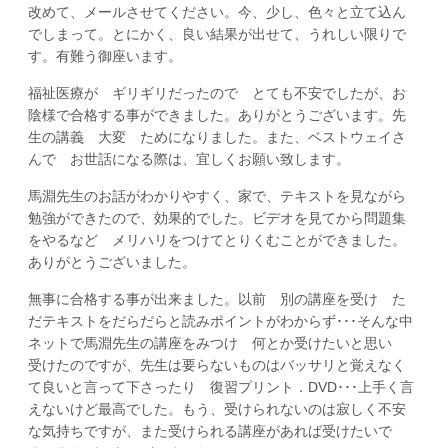
改めて、メールさせてください。今、少し、色々と立て込ん
でしまって。とにかく、良い結果が出せて、うれしい限りで
す。有難う御座います。
福祉医療が ギリギリだったので とても不安でしたが、お
陰様で合格する事ができました。ありがとうございます。先
生の講義 大変 ためになりました。また、ベストウェイさ
んで お世話になる際は、宜しくお願い致します。
馬淵先生のお話がわかりやすく、家で、テキストを見ながら
勉強ができたので、効果的でした。ビデオを見てから問題集
をやるなど メリハリをつけてとりくむことができました。
ありがとうございました。
無事に合格する事が出来ました。以前 別の講座を受け た
だテキストをだらだらと読みポイントがわからず･･･そんな中
ネットで馬淵先生の講座をみつけ 何とか受けたいと思い
受けたのですが、先生は要らないものはバッサリと覚えなく
て良いと言って下さったり 復習プリント．DVD･･･上手く言
えないけど最高でした。もう、受けられないのは寂しく不安
な気持ちですが、また受けられる講座があれば受けたいで