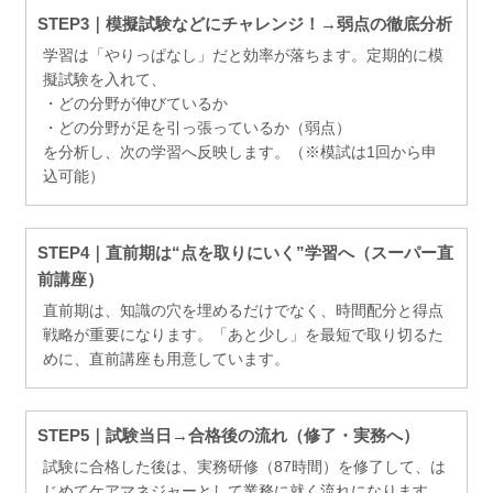
STEP3｜模擬試験などにチャレンジ！→弱点の徹底分析
学習は「やりっぱなし」だと効率が落ちます。定期的に模
擬試験を入れて、
・どの分野が伸びているか
・どの分野が足を引っ張っているか（弱点）
を分析し、次の学習へ反映します。（※模試は1回から申
込可能）
STEP4｜直前期は“点を取りにいく”学習へ（スーパー直
前講座）
直前期は、知識の穴を埋めるだけでなく、時間配分と得点
戦略が重要になります。「あと少し」を最短で取り切るた
めに、直前講座も用意しています。
STEP5｜試験当日→合格後の流れ（修了・実務へ）
試験に合格した後は、実務研修（87時間）を修了して、は
じめてケアマネジャーとして業務に就く流れになります。