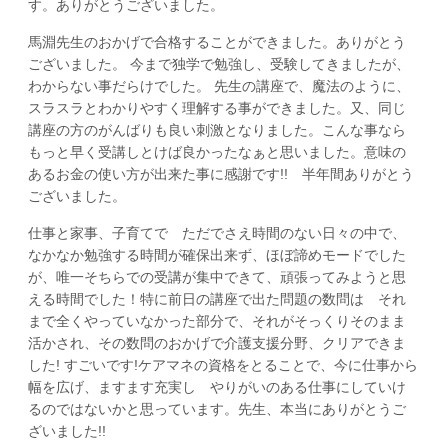
す。ありがとうございました。
馬淵先生のおかげで合格することができました。ありがとう
ございました。 今まで独学で勉強し、受験してきましたが、
わからない事だらけでした。 先生の講座で、魔法のように、
スラスラとわかりやすく理解する事ができました。又、同じ
講座の方のがんばりも良い刺激となりました。こんな事なら
もっと早く受講しとけば良かったなぁと思いました。意味の
あるお金の使い方が出来た事に感謝です!! 半年間ありがとう
ございました。
仕事と家事、子育てで ただでさえ時間のない日々の中で、
なかなか勉強する時間が確保出来ず、ほぼ諦めモードでした
が、唯一そちらでの受講が集中できて、頑張ってみようと思
える時間でした！特に前日の講座で出た問題の数問は それ
まで全くやっていなかった部分で、それがそっくりそのまま
活かされ、その数問のおかげで介護支援分野、クリアできま
した! すごいです!ケアマネの資格をとることで、今に仕事から
幅を広げ、ますます充実し やりがいのある仕事にしていけ
るのではないかと思っています。先生、本当にありがとうご
ざいました!!