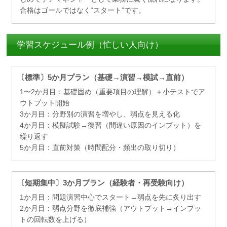
合格はゴールではなく“スタート”です。
学習スケジュール例（忙しい人向け）
〔標準〕5か月プラン（基礎→演習→模試→直前）
1〜2か月目：基礎固め（重要項目の理解）＋小テストでア
ウトプット開始
3か月目：分野別の演習を増やし、弱点を見える化
4か月目：模擬試験→復習（間違い原因のインプット）を
繰り返す
5か月目：直前対策（時間配分・頻出の取り切り）
〔短期集中〕3か月プラン（経験者・再受験向け）
1か月目：問題演習中心でスタート→弱点を先に炙り出す
2か月目：弱点分野を徹底補強（アウトプット→インプッ
トの回転数を上げる）