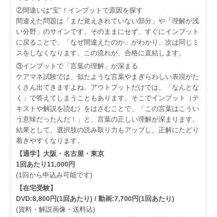
②間違いは“宝”！インプットで原因を探す
間違えた問題は「まだ覚えきれていない部分」や「理解が浅
い分野」のサインです。そのままにせず、すぐにインプット
に戻ることで、「なぜ間違えたのか」がわかり、次は同じミ
スをしなくなります。この流れが、合格に直結します。
③インプットで「言葉の理解」が深まる
ケアマネ試験では、似たような言葉やまぎらわしい表現がた
くさん出てきますよね。アウトプットだけでは、「なんとな
く」で答えてしまうこともあります。そこでインプット（テ
キストや解説を読む）をはさむことで、「この言葉はこうい
う意味だったんだ！」と、言葉の正しい理解が深まります。
結果として、選択肢の読み取り力もアップし、正解にたどり
着きやすくなります。
【通学】大阪・名古屋・東京
1回あたり11,000円
(1回から申込み可能です)
【在宅受験】
DVD:8,800円(1回あたり) / 動画:7,700円(1回あたり)
(資料・解説画像・送料込)