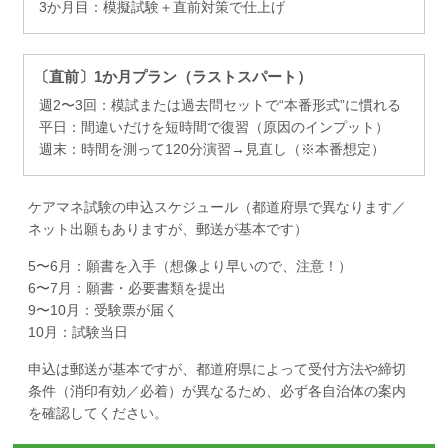
3か月目：模擬試験＋直前対策で仕上げ
〔直前〕1か月プラン（ラストスパート）
週2〜3回：模試または過去問セットで“本番形式”に慣れる
平日：間違いだけを短時間で復習（原因のインプット）
週末：時間を測って120分演習→見直し（※本番想定）
ケアマネ試験の申込スケジュール（都道府県で異なります／
ネット出願もありますが、郵送が基本です）
5〜6月：願書を入手（想像より早いので、注意！）
6〜7月：願書・必要書類を提出
9〜10月：受験票が届く
10月：試験当日
申込は郵送が基本ですが、都道府県によって受付方法や締切
条件（消印有効／必着）が異なるため、必ず各自治体の案内
を確認してください。