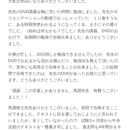
大変お世話になりありがとうございました。
先生のDVD講義を軸に空いた時間に勉強しました。先生がオ
リエンテーションの動画でおっしゃっていた くり返すうち
に ある時期突然わかるようになってくる。まさにその通り
でした。（始めは何もかも？でした）先生の講義、DVDのお
かげで、短期間の勉強で合格出来ました。ありがとうござい
ました。
仕事が忙しく、20日弱しか勉強できませんでしたが、先生の
DVDでおおまかな流れを掴んだり、勉強法を教えて頂いたの
で、意外にも高得点で合格することが出来ました。この短期
間で合格できたのは、先生のDVDがあったお陰だと思ってい
ます。どうもありがとうございました。
「感謝」この言葉しかありません。馬淵先生 有難うござい
ました！！
馬淵敦士先生ありがとうございました。初回で合格するここ
ができました。テキストに目を通しておくようにと言われて
いましたが、全くしていなかったので、試験3ヶ月前から中央
法規のテキストを一冊書き写しました。 過去問も4年間分を８