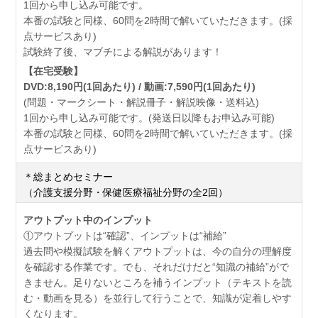
1回から申し込み可能です。
本番の試験と同様、60問を2時間で解いていただきます。(採
点サービスあり)
試験終了後、マブチによる解説があります！
【在宅受験】
DVD:8,190円(1回あたり) / 動画:7,590円(1回あたり)
(問題・マークシート・解説冊子・解説映像・送料込)
1回から申し込み可能です。(発送日以降もお申込み可能)
本番の試験と同様、60問を2時間で解いていただきます。(採
点サービスあり)
＊総まとめセミナー
（介護支援分野・保健医療福祉分野の全2回）
アウトプット中のインプット
①アウトプットは“確認”、インプットは“補給”
過去問や模擬試験を解くアウトプットは、今の自分の理解度
を確認する作業です。でも、それだけだと“知識の補給”がで
きません。足りないところを補うインプット（テキストを読
む・動画を見る）を並行して行うことで、知識が定着しやす
くなります。