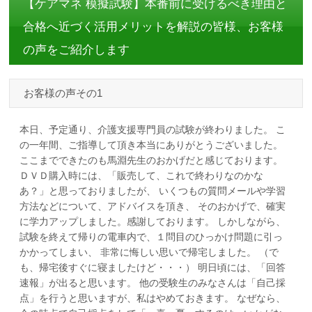
【ケアマネ 模擬試験】本番前に受けるべき理由と
合格へ近づく活用メリットを解説の皆様、お客様
の声をご紹介します
お客様の声その1
本日、予定通り、介護支援専門員の試験が終わりました。 こ
の一年間、ご指導して頂き本当にありがとうございました。
ここまでできたのも馬淵先生のおかげだと感じております。
ＤＶＤ購入時には、「販売して、これで終わりなのかな
あ？」と思っておりましたが、 いくつもの質問メールや学習
方法などについて、アドバイスを頂き、 そのおかげで、確実
に学力アップしました。感謝しております。 しかしながら、
試験を終えて帰りの電車内で、１問目のひっかけ問題に引っ
かかってしまい、 非常に悔しい思いで帰宅しました。 （で
も、帰宅後すぐに寝ましたけど・・・） 明日頃には、「回答
速報」が出ると思います。 他の受験生のみなさんは「自己採
点」を行うと思いますが、私はやめておきます。 なぜなら、