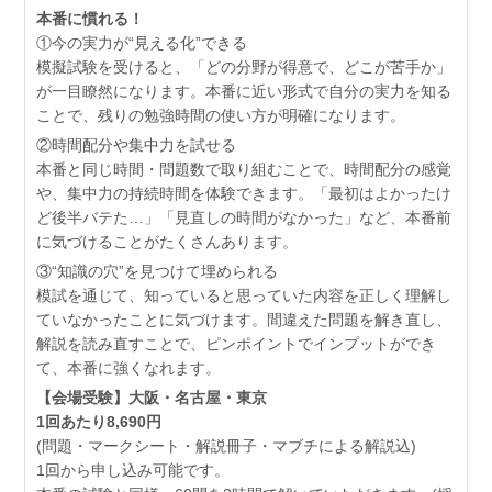
本番に慣れる！
①今の実力が“見える化”できる
模擬試験を受けると、「どの分野が得意で、どこが苦手か」
が一目瞭然になります。本番に近い形式で自分の実力を知る
ことで、残りの勉強時間の使い方が明確になります。
②時間配分や集中力を試せる
本番と同じ時間・問題数で取り組むことで、時間配分の感覚
や、集中力の持続時間を体験できます。「最初はよかったけ
ど後半バテた…」「見直しの時間がなかった」など、本番前
に気づけることがたくさんあります。
③“知識の穴”を見つけて埋められる
模試を通じて、知っていると思っていた内容を正しく理解し
ていなかったことに気づけます。間違えた問題を解き直し、
解説を読み直すことで、ピンポイントでインプットができ
て、本番に強くなれます。
【会場受験】大阪・名古屋・東京
1回あたり8,690円
(問題・マークシート・解説冊子・マブチによる解説込)
1回から申し込み可能です。