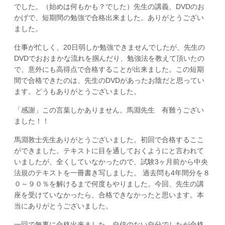
でした。（始めは何もかも？でした）先生の講義、DVDのお
かげで、短期間の勉強で合格出来ました。ありがとうござい
ました。
仕事が忙しく、20日弱しか勉強できませんでしたが、先生の
DVDでおおまかな流れを掴んだり、勉強法を教えて頂いたの
で、意外にも高得点で合格することが出来ました。この短期
間で合格できたのは、先生のDVDがあったお陰だと思ってい
ます。どうもありがとうございました。
「感謝」この言葉しかありません。馬淵先生 有難うござい
ました！！
馬淵敦士先生ありがとうございました。初回で合格するここ
ができました。テキストに目を通しておくようにと言われて
いましたが、全くしていなかったので、試験3ヶ月前から中央
法規のテキストを一冊書き写しました。 過去問も4年間分を８
０～９０％を解けるまで何度もやりました。今回、先生の講
座を受けていなかったら、合格できなかったと思います。本
当にありがとうございました。
一回で無事に合格出来ました。自信のない自分でしたが合格