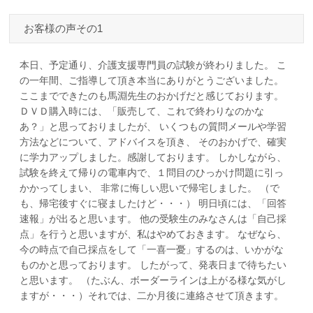
お客様の声その1
本日、予定通り、介護支援専門員の試験が終わりました。 こ
の一年間、ご指導して頂き本当にありがとうございました。
ここまでできたのも馬淵先生のおかげだと感じております。
ＤＶＤ購入時には、「販売して、これで終わりなのかな
あ？」と思っておりましたが、 いくつもの質問メールや学習
方法などについて、アドバイスを頂き、 そのおかげで、確実
に学力アップしました。感謝しております。 しかしながら、
試験を終えて帰りの電車内で、１問目のひっかけ問題に引っ
かかってしまい、 非常に悔しい思いで帰宅しました。 （で
も、帰宅後すぐに寝ましたけど・・・） 明日頃には、「回答
速報」が出ると思います。 他の受験生のみなさんは「自己採
点」を行うと思いますが、私はやめておきます。 なぜなら、
今の時点で自己採点をして「一喜一憂」するのは、いかがな
ものかと思っております。 したがって、発表日まで待ちたい
と思います。 （たぶん、ボーダーラインは上がる様な気がし
ますが・・・）それでは、二か月後に連絡させて頂きます。