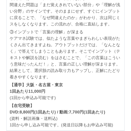
間違えた問題は「まだ覚えきれていない部分」や「理解が浅
い分野」のサインです。そのままにせず、すぐにインプット
に戻ることで、「なぜ間違えたのか」がわかり、次は同じミ
スをしなくなります。この流れが、合格に直結します。
③インプットで「言葉の理解」が深まる
ケアマネ試験では、似たような言葉やまぎらわしい表現がた
くさん出てきますよね。アウトプットだけでは、「なんとな
く」で答えてしまうこともあります。そこでインプット（テ
キストや解説を読む）をはさむことで、「この言葉はこうい
う意味だったんだ！」と、言葉の正しい理解が深まります。
結果として、選択肢の読み取り力もアップし、正解にたどり
着きやすくなります。
【通学】大阪・名古屋・東京
1回あたり11,000円
(1回から申込み可能です)
【在宅受験】
DVD:8,800円(1回あたり) / 動画:7,700円(1回あたり)
(資料・解説画像・送料込)
1回から申し込み可能です。(発送日以降もお申込み可能)