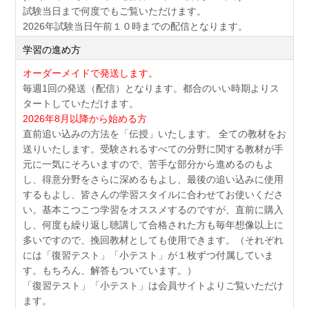
試験当日まで何度でもご覧いただけます。
2026年試験当日午前１０時までの配信となります。
学習の進め方
オーダーメイドで発送します。
毎週1回の発送（配信）となります。都合のいい時期よりス
タートしていただけます。
2026年8月以降から始める方
直前追い込みの方法を「伝授」いたします。 全ての教材をお
送りいたします。受験されるすべての分野に関する教材が手
元に一気にそろいますので、苦手な部分から進めるのもよ
し、得意分野をさらに深めるもよし、最後の追い込みに使用
するもよし、皆さんの学習スタイルに合わせてお使いくださ
い。基本こつこつ学習をオススメするのですが、直前に購入
し、何度も繰り返し聴講して合格された方も毎年想像以上に
多いですので、挽回教材としても使用できます。（それぞれ
には「復習テスト」「小テスト」が１枚ずつ付属していま
す。もちろん、解答もついています。）
「復習テスト」「小テスト」は会員サイトよりご覧いただけ
ます。