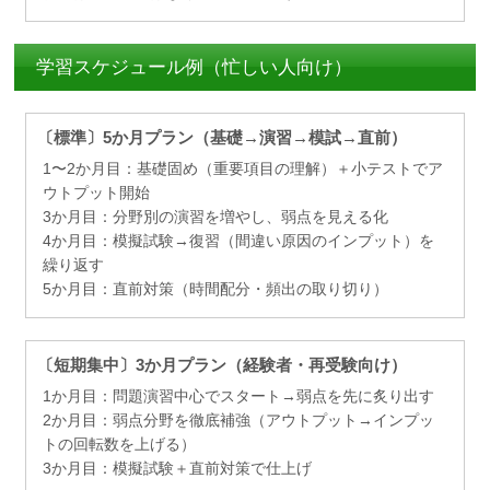
学習スケジュール例（忙しい人向け）
〔標準〕5か月プラン（基礎→演習→模試→直前）
1〜2か月目：基礎固め（重要項目の理解）＋小テストでア
ウトプット開始
3か月目：分野別の演習を増やし、弱点を見える化
4か月目：模擬試験→復習（間違い原因のインプット）を
繰り返す
5か月目：直前対策（時間配分・頻出の取り切り）
〔短期集中〕3か月プラン（経験者・再受験向け）
1か月目：問題演習中心でスタート→弱点を先に炙り出す
2か月目：弱点分野を徹底補強（アウトプット→インプッ
トの回転数を上げる）
3か月目：模擬試験＋直前対策で仕上げ