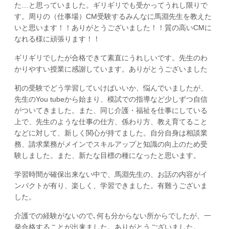
た…と思っていました。ギリギリでも受かってうれし限りで
す。周りの（仕事場）CM受験するみんなに馬淵先生を教えた
いと思います！！ありがとうございました！！質の高いCMに
なれる様に頑張ります！！
ギリギリでしたが合格できて素直にうれしいです。先生のわ
かりやすい授業に感謝しています。ありがとうございました
初の受験でどう学習していけばいいか、悩んでいましたが、
先生のYou tubeから始まり、模試での指導など少しずつ自信
がついてきました。また、同じ介護・福祉を仕事にしている
上で、先生のような仕事の仕方、係わり方、教え育てること
などに対して、新しく関心が持てました。自分自身は相談業
務、請求業務がメインでスキルアップと知識の向上のため受
験しました。また、新たな目標の種になったと思います。
学習時間が確保出来ない中で、馬淵先生の、お話の内容がイ
ンパクトが有り、楽しく、学習できました。有難うございま
した。
介護での経験がないので､何も分からない所からでしたが、一
発合格することが出来ました。ありがとうございました。