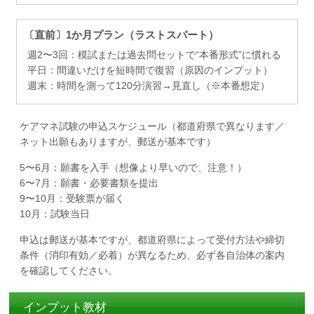
〔直前〕1か月プラン（ラストスパート）
週2〜3回：模試または過去問セットで“本番形式”に慣れる
平日：間違いだけを短時間で復習（原因のインプット）
週末：時間を測って120分演習→見直し（※本番想定）
ケアマネ試験の申込スケジュール（都道府県で異なります／
ネット出願もありますが、郵送が基本です）
5〜6月：願書を入手（想像より早いので、注意！）
6〜7月：願書・必要書類を提出
9〜10月：受験票が届く
10月：試験当日
申込は郵送が基本ですが、都道府県によって受付方法や締切
条件（消印有効／必着）が異なるため、必ず各自治体の案内
を確認してください。
インプット教材