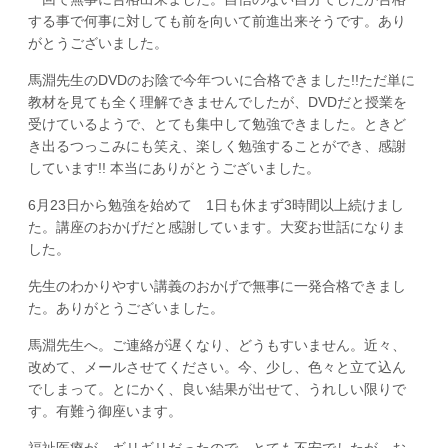
する事で何事に対しても前を向いて前進出来そうです。あり
がとうございました。
馬淵先生のDVDのお陰で今年ついに合格できました!!ただ単に
教材を見ても全く理解できませんでしたが、DVDだと授業を
受けているようで、とても集中して勉強できました。ときど
き出るつっこみにも笑え、楽しく勉強することができ、感謝
しています!! 本当にありがとうございました。
6月23日から勉強を始めて 1日も休まず3時間以上続けまし
た。講座のおかげだと感謝しています。大変お世話になりま
した。
先生のわかりやすい講義のおかげで無事に一発合格できまし
た。ありがとうございました。
馬淵先生へ。ご連絡が遅くなり、どうもすいません。近々、
改めて、メールさせてください。今、少し、色々と立て込ん
でしまって。とにかく、良い結果が出せて、うれしい限りで
す。有難う御座います。
福祉医療が ギリギリだったので とても不安でしたが、お