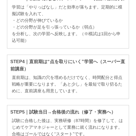
学習は「やりっぱなし」だと効率が落ちます。定期的に模
擬試験を入れて、
・どの分野が伸びているか
・どの分野が足を引っ張っているか（弱点）
を分析し、次の学習へ反映します。（※模試は1回から申
込可能）
STEP4｜直前期は“点を取りにいく”学習へ（スーパー直
前講座）
直前期は、知識の穴を埋めるだけでなく、時間配分と得点
戦略が重要になります。「あと少し」を最短で取り切るた
めに、直前講座も用意しています。
STEP5｜試験当日→合格後の流れ（修了・実務へ）
試験に合格した後は、実務研修（87時間）を修了して、は
じめてケアマネジャーとして業務に就く流れになります。
合格はゴールではなく“スタート”です。