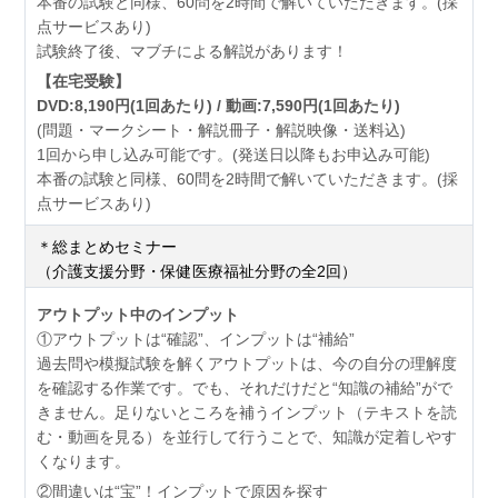
本番の試験と同様、60問を2時間で解いていただきます。(採
点サービスあり)
試験終了後、マブチによる解説があります！
【在宅受験】
DVD:8,190円(1回あたり) / 動画:7,590円(1回あたり)
(問題・マークシート・解説冊子・解説映像・送料込)
1回から申し込み可能です。(発送日以降もお申込み可能)
本番の試験と同様、60問を2時間で解いていただきます。(採
点サービスあり)
＊総まとめセミナー
（介護支援分野・保健医療福祉分野の全2回）
アウトプット中のインプット
①アウトプットは“確認”、インプットは“補給”
過去問や模擬試験を解くアウトプットは、今の自分の理解度
を確認する作業です。でも、それだけだと“知識の補給”がで
きません。足りないところを補うインプット（テキストを読
む・動画を見る）を並行して行うことで、知識が定着しやす
くなります。
②間違いは“宝”！インプットで原因を探す