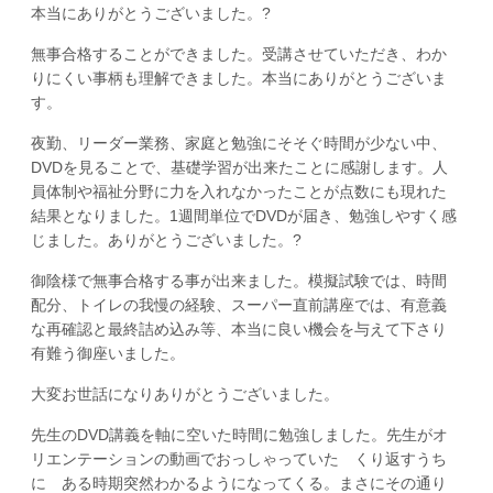
本当にありがとうございました。?
無事合格することができました。受講させていただき、わか
りにくい事柄も理解できました。本当にありがとうございま
す。
夜勤、リーダー業務、家庭と勉強にそそぐ時間が少ない中、
DVDを見ることで、基礎学習が出来たことに感謝します。人
員体制や福祉分野に力を入れなかったことが点数にも現れた
結果となりました。1週間単位でDVDが届き、勉強しやすく感
じました。ありがとうございました。?
御陰様で無事合格する事が出来ました。模擬試験では、時間
配分、トイレの我慢の経験、スーパー直前講座では、有意義
な再確認と最終詰め込み等、本当に良い機会を与えて下さり
有難う御座いました。
大変お世話になりありがとうございました。
先生のDVD講義を軸に空いた時間に勉強しました。先生がオ
リエンテーションの動画でおっしゃっていた くり返すうち
に ある時期突然わかるようになってくる。まさにその通り