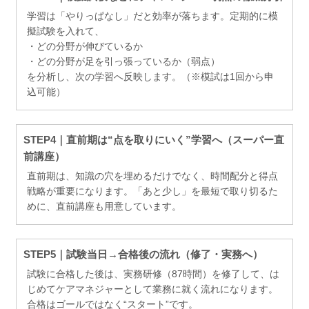
学習は「やりっぱなし」だと効率が落ちます。定期的に模
擬試験を入れて、
・どの分野が伸びているか
・どの分野が足を引っ張っているか（弱点）
を分析し、次の学習へ反映します。（※模試は1回から申
込可能）
STEP4｜直前期は“点を取りにいく”学習へ（スーパー直
前講座）
直前期は、知識の穴を埋めるだけでなく、時間配分と得点
戦略が重要になります。「あと少し」を最短で取り切るた
めに、直前講座も用意しています。
STEP5｜試験当日→合格後の流れ（修了・実務へ）
試験に合格した後は、実務研修（87時間）を修了して、は
じめてケアマネジャーとして業務に就く流れになります。
合格はゴールではなく“スタート”です。