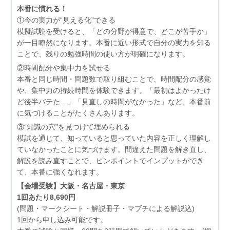
本番に慣れる！
①今の実力が“見える化”できる
模擬試験を受けると、「どの分野が得意で、どこが苦手か」
が一目瞭然になります。本番に近い形式で自分の実力を知る
ことで、残りの勉強時間の使い方が明確になります。
②時間配分や集中力を試せる
本番と同じ時間・問題数で取り組むことで、時間配分の感覚
や、集中力の持続時間を体験できます。「最初はよかったけ
ど後半バテた…」「見直しの時間がなかった」など、本番前
に気づけることがたくさんあります。
③“知識の穴”を見つけて埋められる
模試を通じて、知っていると思っていた内容を正しく理解し
ていなかったことに気づけます。間違えた問題を解き直し、
解説を読み直すことで、ピンポイントでインプットができ
て、本番に強くなれます。
【会場受験】大阪・名古屋・東京
1回あたり8,690円
(問題・マークシート・解説冊子・マブチによる解説込)
1回から申し込み可能です。