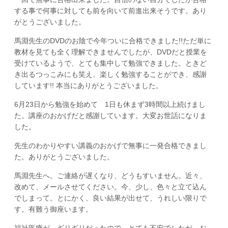
する事で何事に対しても前を向いて前進出来そうです。あり
がとうございました。
馬淵先生のDVDのお陰で今年ついに合格できました!!ただ単に
教材を見ても全く理解できませんでしたが、DVDだと授業を
受けているようで、とても集中して勉強できました。ときど
き出るつっこみにも笑え、楽しく勉強することができ、感謝
しています!! 本当にありがとうございました。
6月23日から勉強を始めて 1日も休まず3時間以上続けまし
た。講座のおかげだと感謝しています。大変お世話になりま
した。
先生のわかりやすい講義のおかげで無事に一発合格できまし
た。ありがとうございました。
馬淵先生へ。ご連絡が遅くなり、どうもすいません。近々、
改めて、メールさせてください。今、少し、色々と立て込ん
でしまって。とにかく、良い結果が出せて、うれしい限りで
す。有難う御座います。
福祉医療が ギリギリだったので とても不安でしたが、お