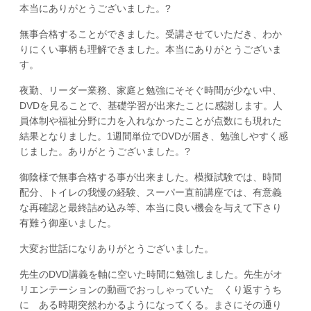
本当にありがとうございました。?
無事合格することができました。受講させていただき、わか
りにくい事柄も理解できました。本当にありがとうございま
す。
夜勤、リーダー業務、家庭と勉強にそそぐ時間が少ない中、
DVDを見ることで、基礎学習が出来たことに感謝します。人
員体制や福祉分野に力を入れなかったことが点数にも現れた
結果となりました。1週間単位でDVDが届き、勉強しやすく感
じました。ありがとうございました。?
御陰様で無事合格する事が出来ました。模擬試験では、時間
配分、トイレの我慢の経験、スーパー直前講座では、有意義
な再確認と最終詰め込み等、本当に良い機会を与えて下さり
有難う御座いました。
大変お世話になりありがとうございました。
先生のDVD講義を軸に空いた時間に勉強しました。先生がオ
リエンテーションの動画でおっしゃっていた くり返すうち
に ある時期突然わかるようになってくる。まさにその通り