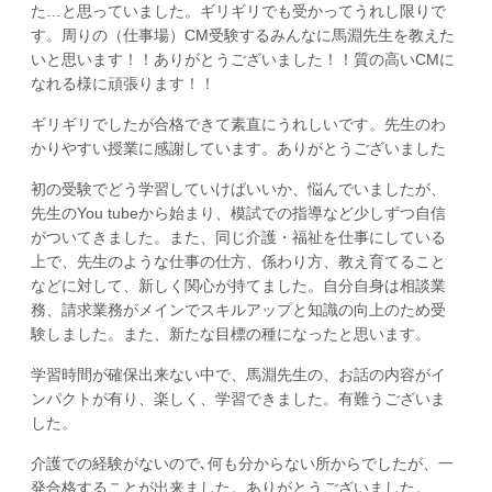
た…と思っていました。ギリギリでも受かってうれし限りで
す。周りの（仕事場）CM受験するみんなに馬淵先生を教えた
いと思います！！ありがとうございました！！質の高いCMに
なれる様に頑張ります！！
ギリギリでしたが合格できて素直にうれしいです。先生のわ
かりやすい授業に感謝しています。ありがとうございました
初の受験でどう学習していけばいいか、悩んでいましたが、
先生のYou tubeから始まり、模試での指導など少しずつ自信
がついてきました。また、同じ介護・福祉を仕事にしている
上で、先生のような仕事の仕方、係わり方、教え育てること
などに対して、新しく関心が持てました。自分自身は相談業
務、請求業務がメインでスキルアップと知識の向上のため受
験しました。また、新たな目標の種になったと思います。
学習時間が確保出来ない中で、馬淵先生の、お話の内容がイ
ンパクトが有り、楽しく、学習できました。有難うございま
した。
介護での経験がないので､何も分からない所からでしたが、一
発合格することが出来ました。ありがとうございました。