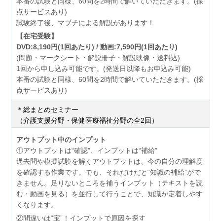
本番の試験と同様、60問を2時間で解いていただきます。(採
点サービスあり)
試験終了後、マブチによる解説があります！
【在宅受験】
DVD:8,190円(1回あたり) / 動画:7,590円(1回あたり)
(問題・マークシート・解説冊子・解説映像・送料込)
1回から申し込み可能です。(発送日以降もお申込み可能)
本番の試験と同様、60問を2時間で解いていただきます。(採
点サービスあり)
＊総まとめセミナー
（介護支援分野・保健医療福祉分野の全2回）
アウトプット中のインプット
①アウトプットは“確認”、インプットは“補給”
過去問や模擬試験を解くアウトプットは、今の自分の理解度
を確認する作業です。でも、それだけだと“知識の補給”がで
きません。足りないところを補うインプット（テキストを読
む・動画を見る）を並行して行うことで、知識が定着しやす
くなります。
②間違いは“宝”！インプットで原因を探す