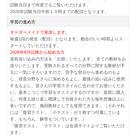
試験当日まで何度でもご覧いただけます。
2026年試験当日午前１０時までの配信となります。
学習の進め方
オーダーメイドで発送します。
毎週1回の発送（配信）となります。都合のいい時期よりス
タートしていただけます。
2026年8月以降から始める方
直前追い込みの方法を「伝授」いたします。 全ての教材をお
送りいたします。受験されるすべての分野に関する教材が手
元に一気にそろいますので、苦手な部分から進めるのもよ
し、得意分野をさらに深めるもよし、最後の追い込みに使用
するもよし、皆さんの学習スタイルに合わせてお使いくださ
い。基本こつこつ学習をオススメするのですが、直前に購入
し、何度も繰り返し聴講して合格された方も毎年想像以上に
多いですので、挽回教材としても使用できます。（それぞれ
には「復習テスト」「小テスト」が１枚ずつ付属していま
す。もちろん、解答もついています。）
「復習テスト」「小テスト」は会員サイトよりご覧いただけ
ます。