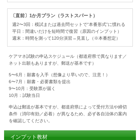
〔直前〕1か月プラン（ラストスパート）
週2〜3回：模試または過去問セットで“本番形式”に慣れる
平日：間違いだけを短時間で復習（原因のインプット）
週末：時間を測って120分演習→見直し（※本番想定）
ケアマネ試験の申込スケジュール（都道府県で異なります／
ネット出願もありますが、郵送が基本です）
5〜6月：願書を入手（想像より早いので、注意！）
6〜7月：願書・必要書類を提出
9〜10月：受験票が届く
10月：試験当日
申込は郵送が基本ですが、都道府県によって受付方法や締切
条件（消印有効／必着）が異なるため、必ず各自治体の案内
を確認してください。
インプット教材