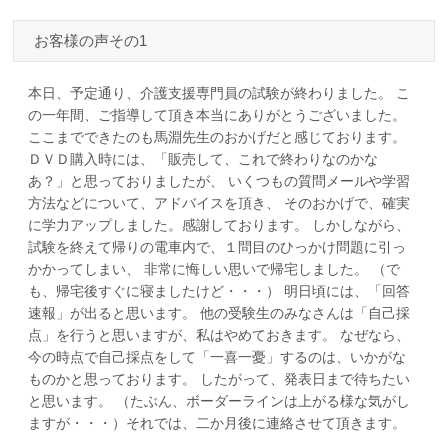
お客様の声その1
本日、予定通り、介護支援専門員の試験が終わりました。 こ
の一年間、ご指導して頂き本当にありがとうございました。
ここまでできたのも馬淵先生のおかげだと感じております。
ＤＶＤ購入時には、「販売して、これで終わりなのかな
あ？」と思っておりましたが、 いくつもの質問メールや学習
方法などについて、アドバイスを頂き、 そのおかげで、確実
に学力アップしました。感謝しております。 しかしながら、
試験を終えて帰りの電車内で、１問目のひっかけ問題に引っ
かかってしまい、 非常に悔しい思いで帰宅しました。 （で
も、帰宅後すぐに寝ましたけど・・・） 明日頃には、「回答
速報」が出ると思います。 他の受験生のみなさんは「自己採
点」を行うと思いますが、私はやめておきます。 なぜなら、
今の時点で自己採点をして「一喜一憂」するのは、いかがな
ものかと思っております。 したがって、発表日まで待ちたい
と思います。 （たぶん、ボーダーラインは上がる様な気がし
ますが・・・）それでは、二か月後に連絡させて頂きます。