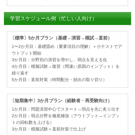
学習スケジュール例（忙しい人向け）
〔標準〕5か月プラン（基礎→演習→模試→直前）
1〜2か月目：基礎固め（重要項目の理解）＋小テストでア
ウトプット開始
3か月目：分野別の演習を増やし、弱点を見える化
4か月目：模擬試験→復習（間違い原因のインプット）を
繰り返す
5か月目：直前対策（時間配分・頻出の取り切り）
〔短期集中〕3か月プラン（経験者・再受験向け）
1か月目：問題演習中心でスタート→弱点を先に炙り出す
2か月目：弱点分野を徹底補強（アウトプット→インプッ
トの回転数を上げる）
3か月目：模擬試験＋直前対策で仕上げ