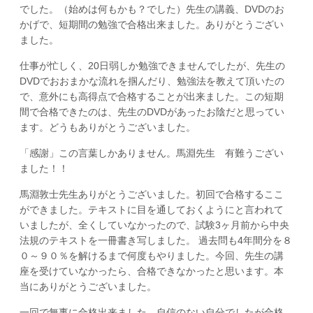
でした。（始めは何もかも？でした）先生の講義、DVDのお
かげで、短期間の勉強で合格出来ました。ありがとうござい
ました。
仕事が忙しく、20日弱しか勉強できませんでしたが、先生の
DVDでおおまかな流れを掴んだり、勉強法を教えて頂いたの
で、意外にも高得点で合格することが出来ました。この短期
間で合格できたのは、先生のDVDがあったお陰だと思ってい
ます。どうもありがとうございました。
「感謝」この言葉しかありません。馬淵先生 有難うござい
ました！！
馬淵敦士先生ありがとうございました。初回で合格するここ
ができました。テキストに目を通しておくようにと言われて
いましたが、全くしていなかったので、試験3ヶ月前から中央
法規のテキストを一冊書き写しました。 過去問も4年間分を８
０～９０％を解けるまで何度もやりました。今回、先生の講
座を受けていなかったら、合格できなかったと思います。本
当にありがとうございました。
一回で無事に合格出来ました。自信のない自分でしたが合格