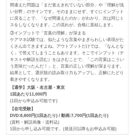
間違えた問題は「まだ覚えきれていない部分」や「理解が浅
い分野」のサインです。そのままにせず、すぐにインプット
に戻ることで、「なぜ間違えたのか」がわかり、次は同じミ
スをしなくなります。この流れが、合格に直結します。
③インプットで「言葉の理解」が深まる
ケアマネ試験では、似たような言葉やまぎらわしい表現がた
くさん出てきますよね。アウトプットだけでは、「なんとな
く」で答えてしまうこともあります。そこでインプット（テ
キストや解説を読む）をはさむことで、「この言葉はこうい
う意味だったんだ！」と、言葉の正しい理解が深まります。
結果として、選択肢の読み取り力もアップし、正解にたどり
着きやすくなります。
【通学】大阪・名古屋・東京
1回あたり11,000円
(1回から申込み可能です)
【在宅受験】
DVD:8,800円(1回あたり) / 動画:7,700円(1回あたり)
(資料・解説画像・送料込)
1回から申し込み可能です。(発送日以降もお申込み可能)