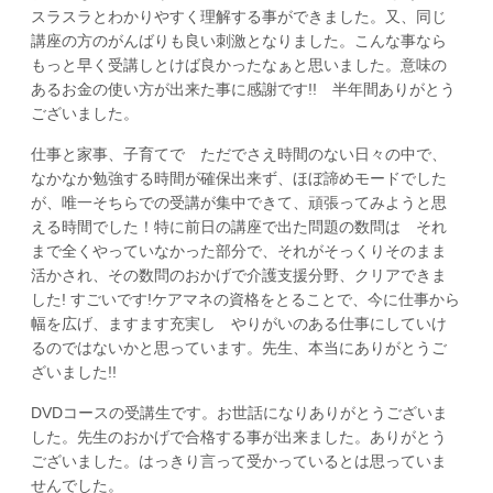
スラスラとわかりやすく理解する事ができました。又、同じ
講座の方のがんばりも良い刺激となりました。こんな事なら
もっと早く受講しとけば良かったなぁと思いました。意味の
あるお金の使い方が出来た事に感謝です!! 半年間ありがとう
ございました。
仕事と家事、子育てで ただでさえ時間のない日々の中で、
なかなか勉強する時間が確保出来ず、ほぼ諦めモードでした
が、唯一そちらでの受講が集中できて、頑張ってみようと思
える時間でした！特に前日の講座で出た問題の数問は それ
まで全くやっていなかった部分で、それがそっくりそのまま
活かされ、その数問のおかげで介護支援分野、クリアできま
した! すごいです!ケアマネの資格をとることで、今に仕事から
幅を広げ、ますます充実し やりがいのある仕事にしていけ
るのではないかと思っています。先生、本当にありがとうご
ざいました!!
DVDコースの受講生です。お世話になりありがとうございま
した。先生のおかげで合格する事が出来ました。ありがとう
ございました。はっきり言って受かっているとは思っていま
せんでした。