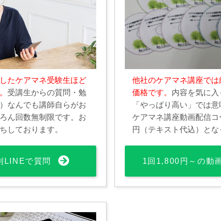
したケアマネ受験生ほど
他社のケアマネ講座では
。
受講生からの質問・勉
価格です。
内容を気に入
）なんでも講師自らがお
「やっぱり高い」では意
ろん回数無制限です。お
ケアマネ講座動画配信コース
ちしております。
円（テキスト代込）とな
別LINEで質問
1回1,800円～の