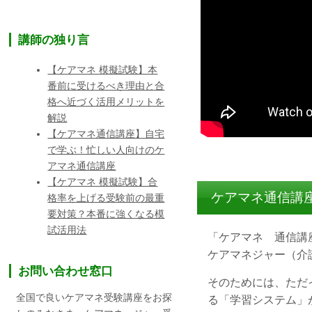
講師の独り言
【ケアマネ 模擬試験】本
番前に受けるべき理由と合
格へ近づく活用メリットを
解説
【ケアマネ通信講座】自宅
で学ぶ！忙しい人向けのケ
アマネ通信講座
【ケアマネ 模擬試験】合
ケアマネ通信講
格率を上げる受験前の最重
要対策？本番に強くなる模
試活用法
「ケアマネ 通信講
ケアマネジャー（介
お問い合わせ窓口
そのためには、ただ
全国で良いケアマネ受験講座をお探
る「学習システム」