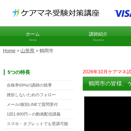
ホーム
講師紹介
Home
Teacher
Home
>
山形県
>
鶴岡市
5つの特長
2026年10月ケアマネ
鶴岡市の皆様、
合格率69%の講師の指導
挫折しないためのフォロー
メール/個別LINEで質問受付
1回1,800円～の動画配信講義
スマホ・タブレットでも受講可能