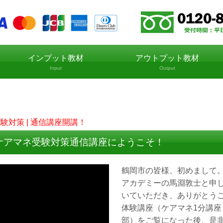
インプット教材
アウトプット教材
Input
Output
試験対策 | 通信講座開講！
ケアマネ受験対策通信講座にようこそ！
鶴岡市の皆様、初めまして
アカデミーの馬淵敦士と申
いていただき、ありがとう
体験講座（ケアマネ1分講座：
部）をご覧になった後、是