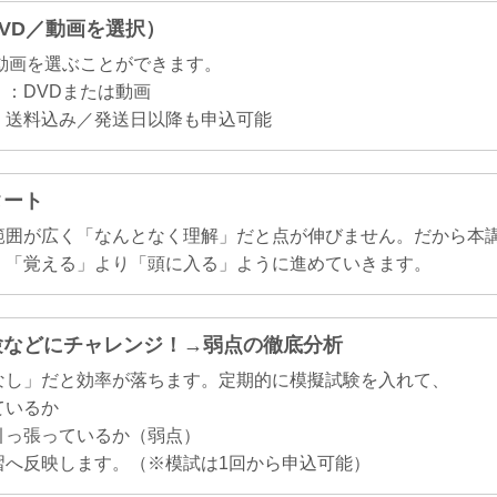
DVD／動画を選択）
か動画を選ぶことができます。
：DVDまたは動画
・送料込み／発送日以降も申込可能
タート
範囲が広く「なんとなく理解」だと点が伸びません。だから本
、「覚える」より「頭に入る」ように進めていきます。
試験などにチャレンジ！→弱点の徹底分析
なし」だと効率が落ちます。定期的に模擬試験を入れて、
ているか
引っ張っているか（弱点）
習へ反映します。（※模試は1回から申込可能）