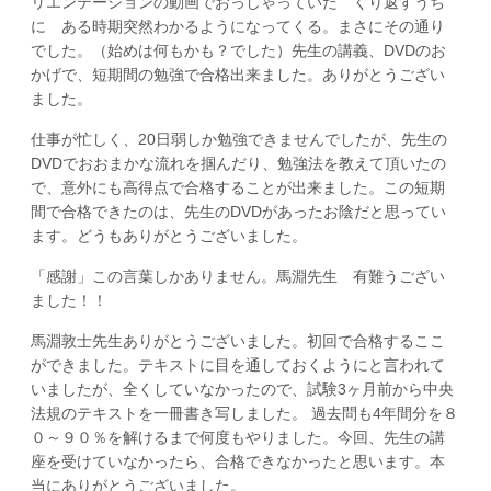
リエンテーションの動画でおっしゃっていた くり返すうち
に ある時期突然わかるようになってくる。まさにその通り
でした。（始めは何もかも？でした）先生の講義、DVDのお
かげで、短期間の勉強で合格出来ました。ありがとうござい
ました。
仕事が忙しく、20日弱しか勉強できませんでしたが、先生の
DVDでおおまかな流れを掴んだり、勉強法を教えて頂いたの
で、意外にも高得点で合格することが出来ました。この短期
間で合格できたのは、先生のDVDがあったお陰だと思ってい
ます。どうもありがとうございました。
「感謝」この言葉しかありません。馬淵先生 有難うござい
ました！！
馬淵敦士先生ありがとうございました。初回で合格するここ
ができました。テキストに目を通しておくようにと言われて
いましたが、全くしていなかったので、試験3ヶ月前から中央
法規のテキストを一冊書き写しました。 過去問も4年間分を８
０～９０％を解けるまで何度もやりました。今回、先生の講
座を受けていなかったら、合格できなかったと思います。本
当にありがとうございました。