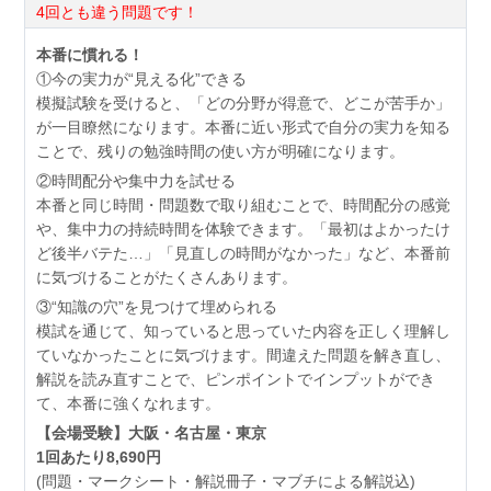
4回とも違う問題です！
本番に慣れる！
①今の実力が“見える化”できる
模擬試験を受けると、「どの分野が得意で、どこが苦手か」
が一目瞭然になります。本番に近い形式で自分の実力を知る
ことで、残りの勉強時間の使い方が明確になります。
②時間配分や集中力を試せる
本番と同じ時間・問題数で取り組むことで、時間配分の感覚
や、集中力の持続時間を体験できます。「最初はよかったけ
ど後半バテた…」「見直しの時間がなかった」など、本番前
に気づけることがたくさんあります。
③“知識の穴”を見つけて埋められる
模試を通じて、知っていると思っていた内容を正しく理解し
ていなかったことに気づけます。間違えた問題を解き直し、
解説を読み直すことで、ピンポイントでインプットができ
て、本番に強くなれます。
【会場受験】大阪・名古屋・東京
1回あたり8,690円
(問題・マークシート・解説冊子・マブチによる解説込)