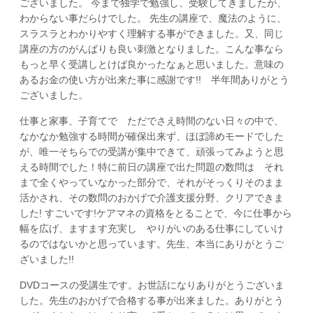
ございました。 今まで独学で勉強し、受験してきましたが、
わからない事だらけでした。 先生の講座で、魔法のように、
スラスラとわかりやすく理解する事ができました。又、同じ
講座の方のがんばりも良い刺激となりました。こんな事なら
もっと早く受講しとけば良かったなぁと思いました。意味の
あるお金の使い方が出来た事に感謝です!! 半年間ありがとう
ございました。
仕事と家事、子育てで ただでさえ時間のない日々の中で、
なかなか勉強する時間が確保出来ず、ほぼ諦めモードでした
が、唯一そちらでの受講が集中できて、頑張ってみようと思
える時間でした！特に前日の講座で出た問題の数問は それ
まで全くやっていなかった部分で、それがそっくりそのまま
活かされ、その数問のおかげで介護支援分野、クリアできま
した! すごいです!ケアマネの資格をとることで、今に仕事から
幅を広げ、ますます充実し やりがいのある仕事にしていけ
るのではないかと思っています。先生、本当にありがとうご
ざいました!!
DVDコースの受講生です。お世話になりありがとうございま
した。先生のおかげで合格する事が出来ました。ありがとう