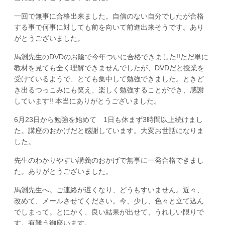
一回で無事に合格出来ました。自信のない自分でしたが合格
する事で何事に対しても前を向いて前進出来そうです。あり
がとうございました。
馬淵先生のDVDのお陰で今年ついに合格できました!!ただ単に
教材を見ても全く理解できませんでしたが、DVDだと授業を
受けているようで、とても集中して勉強できました。ときど
き出るつっこみにも笑え、楽しく勉強することができ、感謝
しています!! 本当にありがとうございました。
6月23日から勉強を始めて 1日も休まず3時間以上続けまし
た。講座のおかげだと感謝しています。大変お世話になりま
した。
先生のわかりやすい講義のおかげで無事に一発合格できまし
た。ありがとうございました。
馬淵先生へ。ご連絡が遅くなり、どうもすいません。近々、
改めて、メールさせてください。今、少し、色々と立て込ん
でしまって。とにかく、良い結果が出せて、うれしい限りで
す。有難う御座います。