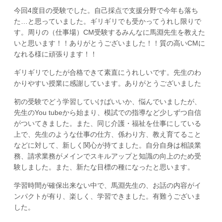
今回4度目の受験でした。自己採点で支援分野で今年も落ち
た…と思っていました。ギリギリでも受かってうれし限りで
す。周りの（仕事場）CM受験するみんなに馬淵先生を教えた
いと思います！！ありがとうございました！！質の高いCMに
なれる様に頑張ります！！
ギリギリでしたが合格できて素直にうれしいです。先生のわ
かりやすい授業に感謝しています。ありがとうございました
初の受験でどう学習していけばいいか、悩んでいましたが、
先生のYou tubeから始まり、模試での指導など少しずつ自信
がついてきました。また、同じ介護・福祉を仕事にしている
上で、先生のような仕事の仕方、係わり方、教え育てること
などに対して、新しく関心が持てました。自分自身は相談業
務、請求業務がメインでスキルアップと知識の向上のため受
験しました。また、新たな目標の種になったと思います。
学習時間が確保出来ない中で、馬淵先生の、お話の内容がイ
ンパクトが有り、楽しく、学習できました。有難うございま
した。