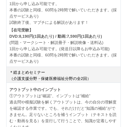
1回から申し込み可能です。
本番の試験と同様、60問を2時間で解いていただきます。(採
点サービスあり)
試験終了後、マブチによる解説があります！
【在宅受験】
DVD:8,190円(1回あたり) / 動画:7,590円(1回あたり)
(問題・マークシート・解説冊子・解説映像・送料込)
1回から申し込み可能です。(発送日以降もお申込み可能)
本番の試験と同様、60問を2時間で解いていただきます。(採
点サービスあり)
＊総まとめセミナー
（介護支援分野・保健医療福祉分野の全2回）
アウトプット中のインプット
①アウトプットは“確認”、インプットは“補給”
過去問や模擬試験を解くアウトプットは、今の自分の理解度
を確認する作業です。でも、それだけだと“知識の補給”がで
きません。足りないところを補うインプット（テキストを読
む・動画を見る）を並行して行うことで、知識が定着しやす
くなります。