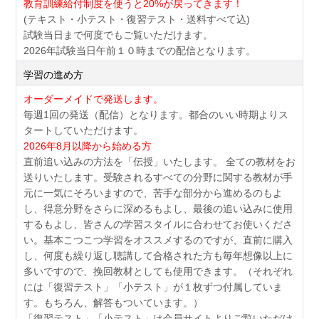
教育訓練給付制度を使うと20%が戻ってきます！
(テキスト・小テスト・復習テスト・送料すべて込)
試験当日まで何度でもご覧いただけます。
2026年試験当日午前１０時までの配信となります。
学習の進め方
オーダーメイドで発送します。
毎週1回の発送（配信）となります。都合のいい時期よりス
タートしていただけます。
2026年8月以降から始める方
直前追い込みの方法を「伝授」いたします。 全ての教材をお
送りいたします。受験されるすべての分野に関する教材が手
元に一気にそろいますので、苦手な部分から進めるのもよ
し、得意分野をさらに深めるもよし、最後の追い込みに使用
するもよし、皆さんの学習スタイルに合わせてお使いくださ
い。基本こつこつ学習をオススメするのですが、直前に購入
し、何度も繰り返し聴講して合格された方も毎年想像以上に
多いですので、挽回教材としても使用できます。（それぞれ
には「復習テスト」「小テスト」が１枚ずつ付属していま
す。もちろん、解答もついています。）
「復習テスト」「小テスト」は会員サイトよりご覧いただけ