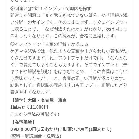
②間違いは“宝”！インプットで原因を探す
間違えた問題は「まだ覚えきれていない部分」や「理解が浅
い分野」のサインです。そのままにせず、すぐにインプット
に戻ることで、「なぜ間違えたのか」がわかり、次は同じミ
スをしなくなります。この流れが、合格に直結します。
③インプットで「言葉の理解」が深まる
ケアマネ試験では、似たような言葉やまぎらわしい表現がた
くさん出てきますよね。アウトプットだけでは、「なんとな
く」で答えてしまうこともあります。そこでインプット（テ
キストや解説を読む）をはさむことで、「この言葉はこうい
う意味だったんだ！」と、言葉の正しい理解が深まります。
結果として、選択肢の読み取り力もアップし、正解にたどり
着きやすくなります。
【通学】大阪・名古屋・東京
1回あたり11,000円
(1回から申込み可能です)
【在宅受験】
DVD:8,800円(1回あたり) / 動画:7,700円(1回あたり)
(資料・解説画像・送料込)