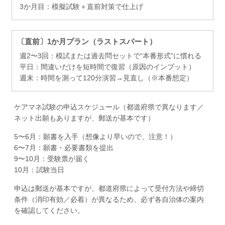
3か月目：模擬試験＋直前対策で仕上げ
〔直前〕1か月プラン（ラストスパート）
週2〜3回：模試または過去問セットで“本番形式”に慣れる
平日：間違いだけを短時間で復習（原因のインプット）
週末：時間を測って120分演習→見直し（※本番想定）
ケアマネ試験の申込スケジュール（都道府県で異なります／
ネット出願もありますが、郵送が基本です）
5〜6月：願書を入手（想像より早いので、注意！）
6〜7月：願書・必要書類を提出
9〜10月：受験票が届く
10月：試験当日
申込は郵送が基本ですが、都道府県によって受付方法や締切
条件（消印有効／必着）が異なるため、必ず各自治体の案内
を確認してください。