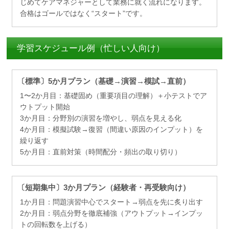
じめてケアマネジャーとして業務に就く流れになります。
合格はゴールではなく“スタート”です。
学習スケジュール例（忙しい人向け）
〔標準〕5か月プラン（基礎→演習→模試→直前）
1〜2か月目：基礎固め（重要項目の理解）＋小テストでア
ウトプット開始
3か月目：分野別の演習を増やし、弱点を見える化
4か月目：模擬試験→復習（間違い原因のインプット）を
繰り返す
5か月目：直前対策（時間配分・頻出の取り切り）
〔短期集中〕3か月プラン（経験者・再受験向け）
1か月目：問題演習中心でスタート→弱点を先に炙り出す
2か月目：弱点分野を徹底補強（アウトプット→インプッ
トの回転数を上げる）