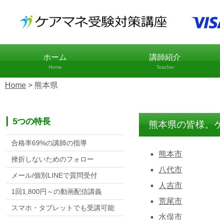
ホーム
講師紹介
Home
Teacher
Home
>
熊本県
5つの特長
熊本県の皆様。
合格率69%の講師の指導
熊本市
挫折しないためのフォロー
八代市
メール/個別LINEで質問受付
人吉市
1回1,800円～の動画配信講義
荒尾市
スマホ・タブレットでも受講可能
水俣市