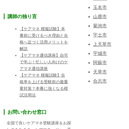
玉名市
講師の独り言
山鹿市
菊池市
【ケアマネ 模擬試験】本
宇土市
番前に受けるべき理由と合
格へ近づく活用メリットを
上天草市
解説
宇城市
【ケアマネ通信講座】自宅
で学ぶ！忙しい人向けのケ
阿蘇市
アマネ通信講座
天草市
【ケアマネ 模擬試験】合
合志市
格率を上げる受験前の最重
要対策？本番に強くなる模
試活用法
お問い合わせ窓口
全国で良いケアマネ受験講座をお探