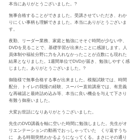
本当にありがとうございました。?
無事合格することができました。受講させていただき、わか
りにくい事柄も理解できました。本当にありがとうございま
す。
夜勤、リーダー業務、家庭と勉強にそそぐ時間が少ない中、
DVDを見ることで、基礎学習が出来たことに感謝します。人
員体制や福祉分野に力を入れなかったことが点数にも現れた
結果となりました。1週間単位でDVDが届き、勉強しやすく感
じました。ありがとうございました。?
御陰様で無事合格する事が出来ました。模擬試験では、時間
配分、トイレの我慢の経験、スーパー直前講座では、有意義
な再確認と最終詰め込み等、本当に良い機会を与えて下さり
有難う御座いました。
大変お世話になりありがとうございました。
先生のDVD講義を軸に空いた時間に勉強しました。先生がオ
リエンテーションの動画でおっしゃっていた くり返すうち
に ある時期突然わかるようになってくる。まさにその通り