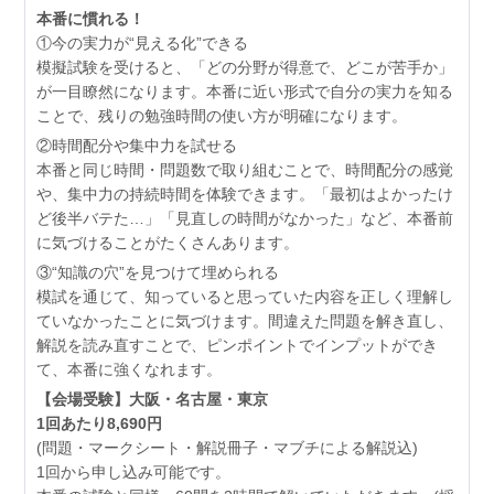
本番に慣れる！
①今の実力が“見える化”できる
模擬試験を受けると、「どの分野が得意で、どこが苦手か」
が一目瞭然になります。本番に近い形式で自分の実力を知る
ことで、残りの勉強時間の使い方が明確になります。
②時間配分や集中力を試せる
本番と同じ時間・問題数で取り組むことで、時間配分の感覚
や、集中力の持続時間を体験できます。「最初はよかったけ
ど後半バテた…」「見直しの時間がなかった」など、本番前
に気づけることがたくさんあります。
③“知識の穴”を見つけて埋められる
模試を通じて、知っていると思っていた内容を正しく理解し
ていなかったことに気づけます。間違えた問題を解き直し、
解説を読み直すことで、ピンポイントでインプットができ
て、本番に強くなれます。
【会場受験】大阪・名古屋・東京
1回あたり8,690円
(問題・マークシート・解説冊子・マブチによる解説込)
1回から申し込み可能です。