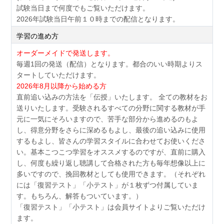
試験当日まで何度でもご覧いただけます。
2026年試験当日午前１０時までの配信となります。
学習の進め方
オーダーメイドで発送します。
毎週1回の発送（配信）となります。都合のいい時期よりス
タートしていただけます。
2026年8月以降から始める方
直前追い込みの方法を「伝授」いたします。 全ての教材をお
送りいたします。受験されるすべての分野に関する教材が手
元に一気にそろいますので、苦手な部分から進めるのもよ
し、得意分野をさらに深めるもよし、最後の追い込みに使用
するもよし、皆さんの学習スタイルに合わせてお使いくださ
い。基本こつこつ学習をオススメするのですが、直前に購入
し、何度も繰り返し聴講して合格された方も毎年想像以上に
多いですので、挽回教材としても使用できます。（それぞれ
には「復習テスト」「小テスト」が１枚ずつ付属していま
す。もちろん、解答もついています。）
「復習テスト」「小テスト」は会員サイトよりご覧いただけ
ます。