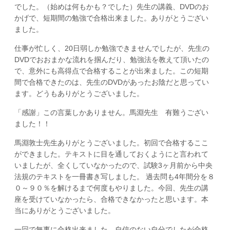
でした。（始めは何もかも？でした）先生の講義、DVDのお
かげで、短期間の勉強で合格出来ました。ありがとうござい
ました。
仕事が忙しく、20日弱しか勉強できませんでしたが、先生の
DVDでおおまかな流れを掴んだり、勉強法を教えて頂いたの
で、意外にも高得点で合格することが出来ました。この短期
間で合格できたのは、先生のDVDがあったお陰だと思ってい
ます。どうもありがとうございました。
「感謝」この言葉しかありません。馬淵先生 有難うござい
ました！！
馬淵敦士先生ありがとうございました。初回で合格するここ
ができました。テキストに目を通しておくようにと言われて
いましたが、全くしていなかったので、試験3ヶ月前から中央
法規のテキストを一冊書き写しました。 過去問も4年間分を８
０～９０％を解けるまで何度もやりました。今回、先生の講
座を受けていなかったら、合格できなかったと思います。本
当にありがとうございました。
一回で無事に合格出来ました。自信のない自分でしたが合格