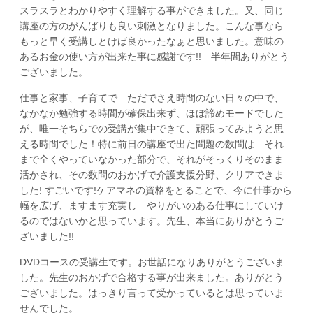
スラスラとわかりやすく理解する事ができました。又、同じ
講座の方のがんばりも良い刺激となりました。こんな事なら
もっと早く受講しとけば良かったなぁと思いました。意味の
あるお金の使い方が出来た事に感謝です!! 半年間ありがとう
ございました。
仕事と家事、子育てで ただでさえ時間のない日々の中で、
なかなか勉強する時間が確保出来ず、ほぼ諦めモードでした
が、唯一そちらでの受講が集中できて、頑張ってみようと思
える時間でした！特に前日の講座で出た問題の数問は それ
まで全くやっていなかった部分で、それがそっくりそのまま
活かされ、その数問のおかげで介護支援分野、クリアできま
した! すごいです!ケアマネの資格をとることで、今に仕事から
幅を広げ、ますます充実し やりがいのある仕事にしていけ
るのではないかと思っています。先生、本当にありがとうご
ざいました!!
DVDコースの受講生です。お世話になりありがとうございま
した。先生のおかげで合格する事が出来ました。ありがとう
ございました。はっきり言って受かっているとは思っていま
せんでした。