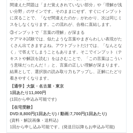
間違えた問題は「まだ覚えきれていない部分」や「理解が浅
い分野」のサインです。そのままにせず、すぐにインプット
に戻ることで、「なぜ間違えたのか」がわかり、次は同じミ
スをしなくなります。この流れが、合格に直結します。
③インプットで「言葉の理解」が深まる
ケアマネ試験では、似たような言葉やまぎらわしい表現がた
くさん出てきますよね。アウトプットだけでは、「なんとな
く」で答えてしまうこともあります。そこでインプット（テ
キストや解説を読む）をはさむことで、「この言葉はこうい
う意味だったんだ！」と、言葉の正しい理解が深まります。
結果として、選択肢の読み取り力もアップし、正解にたどり
着きやすくなります。
【通学】大阪・名古屋・東京
1回あたり11,000円
(1回から申込み可能です)
【在宅受験】
DVD:8,800円(1回あたり) / 動画:7,700円(1回あたり)
(資料・解説画像・送料込)
1回から申し込み可能です。(発送日以降もお申込み可能)