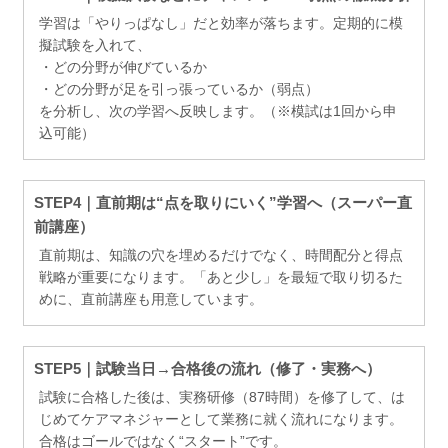
学習は「やりっぱなし」だと効率が落ちます。定期的に模
擬試験を入れて、
・どの分野が伸びているか
・どの分野が足を引っ張っているか（弱点）
を分析し、次の学習へ反映します。（※模試は1回から申
込可能）
STEP4｜直前期は“点を取りにいく”学習へ（スーパー直
前講座）
直前期は、知識の穴を埋めるだけでなく、時間配分と得点
戦略が重要になります。「あと少し」を最短で取り切るた
めに、直前講座も用意しています。
STEP5｜試験当日→合格後の流れ（修了・実務へ）
試験に合格した後は、実務研修（87時間）を修了して、は
じめてケアマネジャーとして業務に就く流れになります。
合格はゴールではなく“スタート”です。