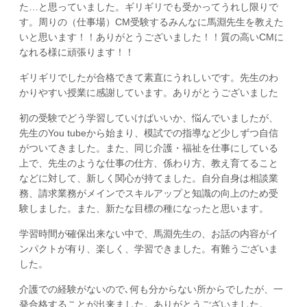
た…と思っていました。ギリギリでも受かってうれし限りで
す。周りの（仕事場）CM受験するみんなに馬淵先生を教えた
いと思います！！ありがとうございました！！質の高いCMに
なれる様に頑張ります！！
ギリギリでしたが合格できて素直にうれしいです。先生のわ
かりやすい授業に感謝しています。ありがとうございました
初の受験でどう学習していけばいいか、悩んでいましたが、
先生のYou tubeから始まり、模試での指導など少しずつ自信
がついてきました。また、同じ介護・福祉を仕事にしている
上で、先生のような仕事の仕方、係わり方、教え育てること
などに対して、新しく関心が持てました。自分自身は相談業
務、請求業務がメインでスキルアップと知識の向上のため受
験しました。また、新たな目標の種になったと思います。
学習時間が確保出来ない中で、馬淵先生の、お話の内容がイ
ンパクトが有り、楽しく、学習できました。有難うございま
した。
介護での経験がないので､何も分からない所からでしたが、一
発合格することが出来ました。ありがとうございました。