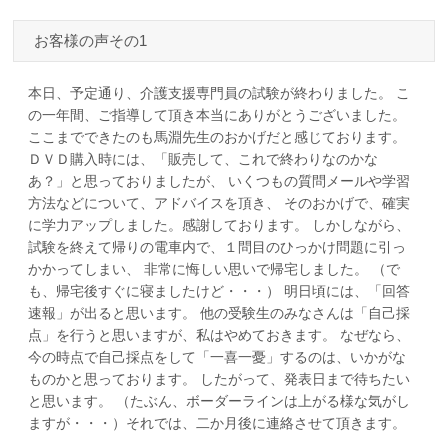
お客様の声その1
本日、予定通り、介護支援専門員の試験が終わりました。 こ
の一年間、ご指導して頂き本当にありがとうございました。
ここまでできたのも馬淵先生のおかげだと感じております。
ＤＶＤ購入時には、「販売して、これで終わりなのかな
あ？」と思っておりましたが、 いくつもの質問メールや学習
方法などについて、アドバイスを頂き、 そのおかげで、確実
に学力アップしました。感謝しております。 しかしながら、
試験を終えて帰りの電車内で、１問目のひっかけ問題に引っ
かかってしまい、 非常に悔しい思いで帰宅しました。 （で
も、帰宅後すぐに寝ましたけど・・・） 明日頃には、「回答
速報」が出ると思います。 他の受験生のみなさんは「自己採
点」を行うと思いますが、私はやめておきます。 なぜなら、
今の時点で自己採点をして「一喜一憂」するのは、いかがな
ものかと思っております。 したがって、発表日まで待ちたい
と思います。 （たぶん、ボーダーラインは上がる様な気がし
ますが・・・）それでは、二か月後に連絡させて頂きます。