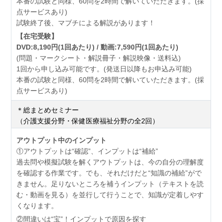
本番の試験と同様、60問を2時間で解いていただきます。(採
点サービスあり)
試験終了後、マブチによる解説があります！
【在宅受験】
DVD:8,190円(1回あたり) / 動画:7,590円(1回あたり)
(問題・マークシート・解説冊子・解説映像・送料込)
1回から申し込み可能です。(発送日以降もお申込み可能)
本番の試験と同様、60問を2時間で解いていただきます。(採
点サービスあり)
＊総まとめセミナー
（介護支援分野・保健医療福祉分野の全2回）
アウトプット中のインプット
①アウトプットは“確認”、インプットは“補給”
過去問や模擬試験を解くアウトプットは、今の自分の理解度
を確認する作業です。でも、それだけだと“知識の補給”がで
きません。足りないところを補うインプット（テキストを読
む・動画を見る）を並行して行うことで、知識が定着しやす
くなります。
②間違いは“宝”！インプットで原因を探す