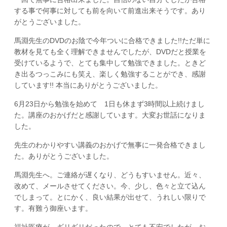
する事で何事に対しても前を向いて前進出来そうです。あり
がとうございました。
馬淵先生のDVDのお陰で今年ついに合格できました!!ただ単に
教材を見ても全く理解できませんでしたが、DVDだと授業を
受けているようで、とても集中して勉強できました。ときど
き出るつっこみにも笑え、楽しく勉強することができ、感謝
しています!! 本当にありがとうございました。
6月23日から勉強を始めて 1日も休まず3時間以上続けまし
た。講座のおかげだと感謝しています。大変お世話になりま
した。
先生のわかりやすい講義のおかげで無事に一発合格できまし
た。ありがとうございました。
馬淵先生へ。ご連絡が遅くなり、どうもすいません。近々、
改めて、メールさせてください。今、少し、色々と立て込ん
でしまって。とにかく、良い結果が出せて、うれしい限りで
す。有難う御座います。
福祉医療が ギリギリだったので とても不安でしたが、お