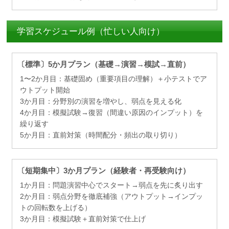
学習スケジュール例（忙しい人向け）
〔標準〕5か月プラン（基礎→演習→模試→直前）
1〜2か月目：基礎固め（重要項目の理解）＋小テストでア
ウトプット開始
3か月目：分野別の演習を増やし、弱点を見える化
4か月目：模擬試験→復習（間違い原因のインプット）を
繰り返す
5か月目：直前対策（時間配分・頻出の取り切り）
〔短期集中〕3か月プラン（経験者・再受験向け）
1か月目：問題演習中心でスタート→弱点を先に炙り出す
2か月目：弱点分野を徹底補強（アウトプット→インプッ
トの回転数を上げる）
3か月目：模擬試験＋直前対策で仕上げ