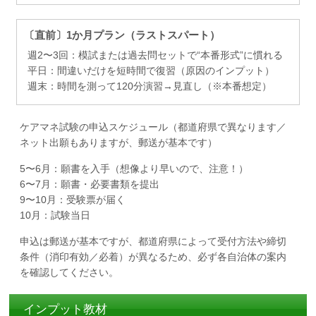
〔直前〕1か月プラン（ラストスパート）
週2〜3回：模試または過去問セットで“本番形式”に慣れる
平日：間違いだけを短時間で復習（原因のインプット）
週末：時間を測って120分演習→見直し（※本番想定）
ケアマネ試験の申込スケジュール（都道府県で異なります／
ネット出願もありますが、郵送が基本です）
5〜6月：願書を入手（想像より早いので、注意！）
6〜7月：願書・必要書類を提出
9〜10月：受験票が届く
10月：試験当日
申込は郵送が基本ですが、都道府県によって受付方法や締切
条件（消印有効／必着）が異なるため、必ず各自治体の案内
を確認してください。
インプット教材