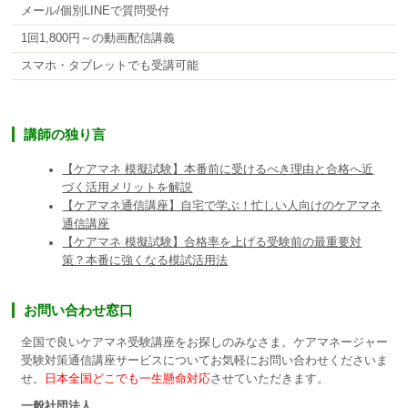
メール/個別LINEで質問受付
1回1,800円～の動画配信講義
スマホ・タブレットでも受講可能
講師の独り言
【ケアマネ 模擬試験】本番前に受けるべき理由と合格へ近
づく活用メリットを解説
【ケアマネ通信講座】自宅で学ぶ！忙しい人向けのケアマネ
通信講座
【ケアマネ 模擬試験】合格率を上げる受験前の最重要対
策？本番に強くなる模試活用法
お問い合わせ窓口
全国で良いケアマネ受験講座をお探しのみなさま。ケアマネージャー
受験対策通信講座サービスについてお気軽にお問い合わせくださいま
せ。
日本全国どこでも一生懸命対応
させていただきます。
一般社団法人