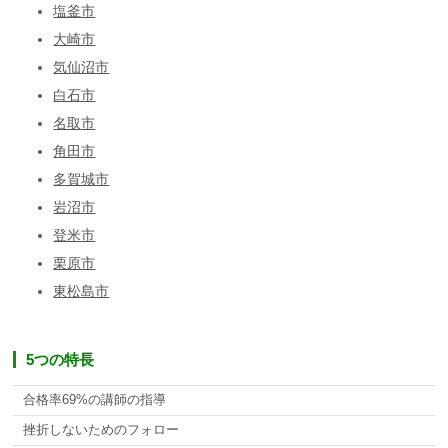
塩釜市
大崎市
気仙沼市
白石市
名取市
角田市
多賀城市
岩沼市
登米市
栗原市
東松島市
5つの特長
合格率69%の講師の指導
挫折しないためのフォロー