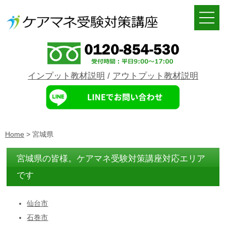
インプット教材説明
/
アウトプット教材説明
Home
>
宮城県
宮城県の皆様。ケアマネ受験対策講座対応エリア
です
仙台市
石巻市