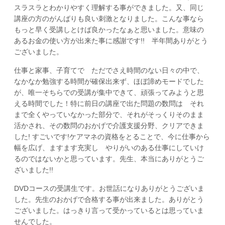
スラスラとわかりやすく理解する事ができました。又、同じ
講座の方のがんばりも良い刺激となりました。こんな事なら
もっと早く受講しとけば良かったなぁと思いました。意味の
あるお金の使い方が出来た事に感謝です!! 半年間ありがとう
ございました。
仕事と家事、子育てで ただでさえ時間のない日々の中で、
なかなか勉強する時間が確保出来ず、ほぼ諦めモードでした
が、唯一そちらでの受講が集中できて、頑張ってみようと思
える時間でした！特に前日の講座で出た問題の数問は それ
まで全くやっていなかった部分で、それがそっくりそのまま
活かされ、その数問のおかげで介護支援分野、クリアできま
した! すごいです!ケアマネの資格をとることで、今に仕事から
幅を広げ、ますます充実し やりがいのある仕事にしていけ
るのではないかと思っています。先生、本当にありがとうご
ざいました!!
DVDコースの受講生です。お世話になりありがとうございま
した。先生のおかげで合格する事が出来ました。ありがとう
ございました。はっきり言って受かっているとは思っていま
せんでした。