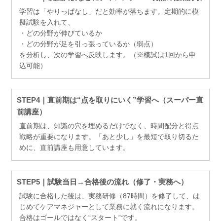
学習は「やりっぱなし」だと効率が落ちます。定期的に模
擬試験を入れて、
・どの分野が伸びているか
・どの分野が足を引っ張っているか（弱点）
を分析し、次の学習へ反映します。（※模試は1回から申
込可能）
STEP4｜直前期は“点を取りにいく”学習へ（スーパー直
前講座）
直前期は、知識の穴を埋めるだけでなく、時間配分と得点
戦略が重要になります。「あと少し」を最短で取り切るた
めに、直前講座も用意しています。
STEP5｜試験当日→合格後の流れ（修了・実務へ）
試験に合格した後は、実務研修（87時間）を修了して、は
じめてケアマネジャーとして業務に就く流れになります。
合格はゴールではなく“スタート”です。