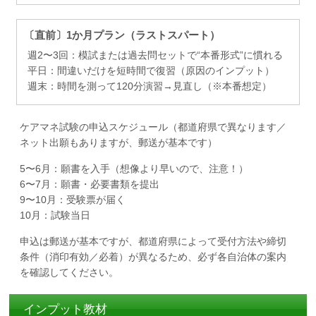
〔直前〕1か月プラン（ラストスパート）
週2〜3回：模試または過去問セットで“本番形式”に慣れる
平日：間違いだけを短時間で復習（原因のインプット）
週末：時間を測って120分演習→見直し（※本番想定）
ケアマネ試験の申込スケジュール（都道府県で異なります／
ネット出願もありますが、郵送が基本です）
5〜6月：願書を入手（想像より早いので、注意！）
6〜7月：願書・必要書類を提出
9〜10月：受験票が届く
10月：試験当日
申込は郵送が基本ですが、都道府県によって受付方法や締切
条件（消印有効／必着）が異なるため、必ず各自治体の案内
を確認してください。
インプット教材