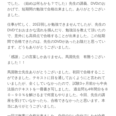
でした。（始めは何もかも？でした）先生の講義、DVDのお
かげで、短期間の勉強で合格出来ました。ありがとうござい
ました。
仕事が忙しく、20日弱しか勉強できませんでしたが、先生の
DVDでおおまかな流れを掴んだり、勉強法を教えて頂いたの
で、意外にも高得点で合格することが出来ました。この短期
間で合格できたのは、先生のDVDがあったお陰だと思ってい
ます。どうもありがとうございました。
「感謝」この言葉しかありません。馬淵先生 有難うござい
ました！！
馬淵敦士先生ありがとうございました。初回で合格するここ
ができました。テキストに目を通しておくようにと言われて
いましたが、全くしていなかったので、試験3ヶ月前から中央
法規のテキストを一冊書き写しました。 過去問も4年間分を８
０～９０％を解けるまで何度もやりました。今回、先生の講
座を受けていなかったら、合格できなかったと思います。本
当にありがとうございました。
一回で無事に合格出来ました。自信のない自分でしたが合格