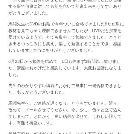
する事で何事に対しても前を向いて前進出来そうです。あり
がとうございました。
馬淵先生のDVDのお陰で今年ついに合格できました!!ただ単に
教材を見ても全く理解できませんでしたが、DVDだと授業を
受けているようで、とても集中して勉強できました。ときど
き出るつっこみにも笑え、楽しく勉強することができ、感謝
しています!! 本当にありがとうございました。
6月23日から勉強を始めて 1日も休まず3時間以上続けまし
た。講座のおかげだと感謝しています。大変お世話になりま
した。
先生のわかりやすい講義のおかげで無事に一発合格できまし
た。ありがとうございました。
馬淵先生へ。ご連絡が遅くなり、どうもすいません。近々、
改めて、メールさせてください。今、少し、色々と立て込ん
でしまって。とにかく、良い結果が出せて、うれしい限りで
す。有難う御座います。
福祉医療が ギリギリだったので とても不安でしたが、お