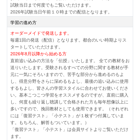
試験当日まで何度でもご覧いただけます。
2026年試験当日午前１０時までの配信となります。
学習の進め方
オーダーメイドで発送します。
毎週1回の発送（配信）となります。都合のいい時期よりス
タートしていただけます。
2026年8月以降から始める方
直前追い込みの方法を「伝授」いたします。 全ての教材をお
送りいたします。受験されるすべての分野に関する教材が手
元に一気にそろいますので、苦手な部分から進めるのもよ
し、得意分野をさらに深めるもよし、最後の追い込みに使用
するもよし、皆さんの学習スタイルに合わせてお使いくださ
い。基本こつこつ学習をオススメするのですが、直前に購入
し、何度も繰り返し聴講して合格された方も毎年想像以上に
多いですので、挽回教材としても使用できます。（それぞれ
には「復習テスト」「小テスト」が１枚ずつ付属していま
す。もちろん、解答もついています。）
「復習テスト」「小テスト」は会員サイトよりご覧いただけ
ます。