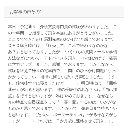
お客様の声その1
本日、予定通り、介護支援専門員の試験が終わりました。 こ
の一年間、ご指導して頂き本当にありがとうございました。
ここまでできたのも馬淵先生のおかげだと感じております。
ＤＶＤ購入時には、「販売して、これで終わりなのかな
あ？」と思っておりましたが、 いくつもの質問メールや学習
方法などについて、アドバイスを頂き、 そのおかげで、確実
に学力アップしました。感謝しております。 しかしながら、
試験を終えて帰りの電車内で、１問目のひっかけ問題に引っ
かかってしまい、 非常に悔しい思いで帰宅しました。 （で
も、帰宅後すぐに寝ましたけど・・・） 明日頃には、「回答
速報」が出ると思います。 他の受験生のみなさんは「自己採
点」を行うと思いますが、私はやめておきます。 なぜなら、
今の時点で自己採点をして「一喜一憂」するのは、いかがな
ものかと思っております。 したがって、発表日まで待ちたい
と思います。 （たぶん、ボーダーラインは上がる様な気がし
ますが・・・）それでは、二か月後に連絡させて頂きます。