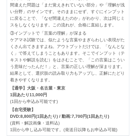
間違えた問題は「まだ覚えきれていない部分」や「理解が浅
い分野」のサインです。そのままにせず、すぐにインプット
に戻ることで、「なぜ間違えたのか」がわかり、次は同じミ
スをしなくなります。この流れが、合格に直結します。
③インプットで「言葉の理解」が深まる
ケアマネ試験では、似たような言葉やまぎらわしい表現がた
くさん出てきますよね。アウトプットだけでは、「なんとな
く」で答えてしまうこともあります。そこでインプット（テ
キストや解説を読む）をはさむことで、「この言葉はこうい
う意味だったんだ！」と、言葉の正しい理解が深まります。
結果として、選択肢の読み取り力もアップし、正解にたどり
着きやすくなります。
【通学】大阪・名古屋・東京
1回あたり11,000円
(1回から申込み可能です)
【在宅受験】
DVD:8,800円(1回あたり) / 動画:7,700円(1回あたり)
(資料・解説画像・送料込)
1回から申し込み可能です。(発送日以降もお申込み可能)