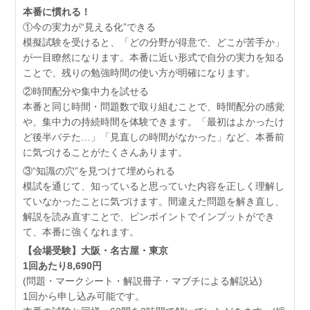
本番に慣れる！
①今の実力が“見える化”できる
模擬試験を受けると、「どの分野が得意で、どこが苦手か」
が一目瞭然になります。本番に近い形式で自分の実力を知る
ことで、残りの勉強時間の使い方が明確になります。
②時間配分や集中力を試せる
本番と同じ時間・問題数で取り組むことで、時間配分の感覚
や、集中力の持続時間を体験できます。「最初はよかったけ
ど後半バテた…」「見直しの時間がなかった」など、本番前
に気づけることがたくさんあります。
③“知識の穴”を見つけて埋められる
模試を通じて、知っていると思っていた内容を正しく理解し
ていなかったことに気づけます。間違えた問題を解き直し、
解説を読み直すことで、ピンポイントでインプットができ
て、本番に強くなれます。
【会場受験】大阪・名古屋・東京
1回あたり8,690円
(問題・マークシート・解説冊子・マブチによる解説込)
1回から申し込み可能です。