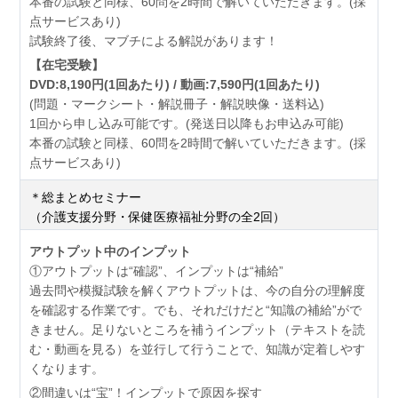
本番の試験と同様、60問を2時間で解いていただきます。(採
点サービスあり)
試験終了後、マブチによる解説があります！
【在宅受験】
DVD:8,190円(1回あたり) / 動画:7,590円(1回あたり)
(問題・マークシート・解説冊子・解説映像・送料込)
1回から申し込み可能です。(発送日以降もお申込み可能)
本番の試験と同様、60問を2時間で解いていただきます。(採
点サービスあり)
＊総まとめセミナー
（介護支援分野・保健医療福祉分野の全2回）
アウトプット中のインプット
①アウトプットは“確認”、インプットは“補給”
過去問や模擬試験を解くアウトプットは、今の自分の理解度
を確認する作業です。でも、それだけだと“知識の補給”がで
きません。足りないところを補うインプット（テキストを読
む・動画を見る）を並行して行うことで、知識が定着しやす
くなります。
②間違いは“宝”！インプットで原因を探す