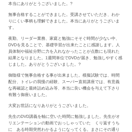
本当にありがとうございました。?
無事合格することができました。受講させていただき、わか
りにくい事柄も理解できました。本当にありがとうございま
す。
夜勤、リーダー業務、家庭と勉強にそそぐ時間が少ない中、
DVDを見ることで、基礎学習が出来たことに感謝します。人
員体制や福祉分野に力を入れなかったことが点数にも現れた
結果となりました。1週間単位でDVDが届き、勉強しやすく感
じました。ありがとうございました。?
御陰様で無事合格する事が出来ました。模擬試験では、時間
配分、トイレの我慢の経験、スーパー直前講座では、有意義
な再確認と最終詰め込み等、本当に良い機会を与えて下さり
有難う御座いました。
大変お世話になりありがとうございました。
先生のDVD講義を軸に空いた時間に勉強しました。先生がオ
リエンテーションの動画でおっしゃっていた くり返すうち
に ある時期突然わかるようになってくる。まさにその通り