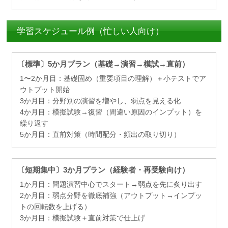
学習スケジュール例（忙しい人向け）
〔標準〕5か月プラン（基礎→演習→模試→直前）
1〜2か月目：基礎固め（重要項目の理解）＋小テストでア
ウトプット開始
3か月目：分野別の演習を増やし、弱点を見える化
4か月目：模擬試験→復習（間違い原因のインプット）を
繰り返す
5か月目：直前対策（時間配分・頻出の取り切り）
〔短期集中〕3か月プラン（経験者・再受験向け）
1か月目：問題演習中心でスタート→弱点を先に炙り出す
2か月目：弱点分野を徹底補強（アウトプット→インプッ
トの回転数を上げる）
3か月目：模擬試験＋直前対策で仕上げ