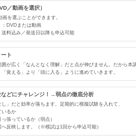
DVD／動画を選択）
か動画を選ぶことができます。
：DVDまたは動画
・送料込み／発送日以降も申込可能
タート
範囲が広く「なんとなく理解」だと点が伸びません。だから本
、「覚える」より「頭に入る」ように進めていきます。
試験などにチャレンジ！→弱点の徹底分析
なし」だと効率が落ちます。定期的に模擬試験を入れて、
ているか
引っ張っているか（弱点）
習へ反映します。（※模試は1回から申込可能）