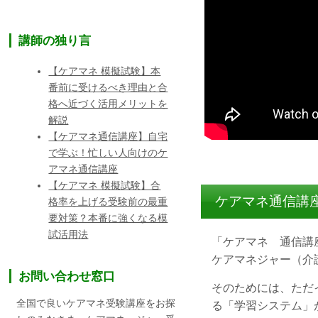
講師の独り言
【ケアマネ 模擬試験】本
番前に受けるべき理由と合
格へ近づく活用メリットを
解説
【ケアマネ通信講座】自宅
で学ぶ！忙しい人向けのケ
アマネ通信講座
【ケアマネ 模擬試験】合
ケアマネ通信講
格率を上げる受験前の最重
要対策？本番に強くなる模
試活用法
「ケアマネ 通信講
ケアマネジャー（介
お問い合わせ窓口
そのためには、ただ
全国で良いケアマネ受験講座をお探
る「学習システム」