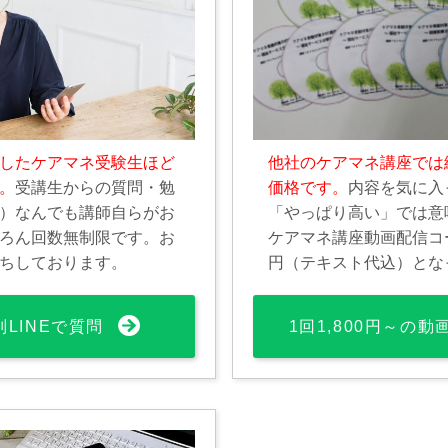
したケアマネ受験生ほど
他社のケアマネ講座では
。
受講生からの質問・勉
価格です。
内容を気に入
）なんでも講師自らがお
「やっぱり高い」では意
ろん回数無制限です。お
ケアマネ講座動画配信コース
ちしております。
円（テキスト代込）とな
別LINEで質問
1回1,800円～の