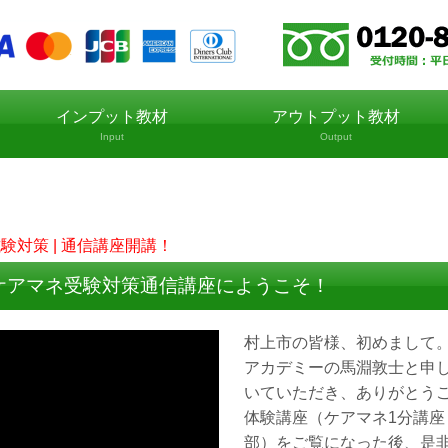
インプット教材
アウトプット教材
Input
Output
試験対策 | 通信講座開講！
ケアマネ受験対策通信講座にようこそ！
村上市の皆様、初めまして
アカデミーの馬淵敦士と申
いていただき、ありがとう
体験講座（ケアマネ1分講座：
部）をご覧になった後、是