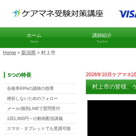
ホーム
講師紹介
Home
Teacher
Home
>
新潟県
>
村上市
5つの特長
2026年10月ケアマネ
村上市の皆様、
合格率69%の講師の指導
挫折しないためのフォロー
メール/個別LINEで質問受付
1回1,800円～の動画配信講義
スマホ・タブレットでも受講可能