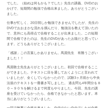
でした。（始めは何もかも？でした）先生の講義、DVDのお
かげで、短期間の勉強で合格出来ました。ありがとうござい
ました。
仕事が忙しく、20日弱しか勉強できませんでしたが、先生の
DVDでおおまかな流れを掴んだり、勉強法を教えて頂いたの
で、意外にも高得点で合格することが出来ました。この短期
間で合格できたのは、先生のDVDがあったお陰だと思ってい
ます。どうもありがとうございました。
「感謝」この言葉しかありません。馬淵先生 有難うござい
ました！！
馬淵敦士先生ありがとうございました。初回で合格するここ
ができました。テキストに目を通しておくようにと言われて
いましたが、全くしていなかったので、試験3ヶ月前から中央
法規のテキストを一冊書き写しました。 過去問も4年間分を８
０～９０％を解けるまで何度もやりました。今回、先生の講
座を受けていなかったら、合格できなかったと思います。本
当にありがとうございました。
一回で無事に合格出来ました。自信のない自分でしたが合格