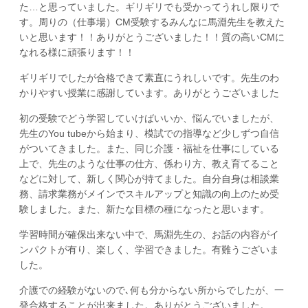
た…と思っていました。ギリギリでも受かってうれし限りで
す。周りの（仕事場）CM受験するみんなに馬淵先生を教えた
いと思います！！ありがとうございました！！質の高いCMに
なれる様に頑張ります！！
ギリギリでしたが合格できて素直にうれしいです。先生のわ
かりやすい授業に感謝しています。ありがとうございました
初の受験でどう学習していけばいいか、悩んでいましたが、
先生のYou tubeから始まり、模試での指導など少しずつ自信
がついてきました。また、同じ介護・福祉を仕事にしている
上で、先生のような仕事の仕方、係わり方、教え育てること
などに対して、新しく関心が持てました。自分自身は相談業
務、請求業務がメインでスキルアップと知識の向上のため受
験しました。また、新たな目標の種になったと思います。
学習時間が確保出来ない中で、馬淵先生の、お話の内容がイ
ンパクトが有り、楽しく、学習できました。有難うございま
した。
介護での経験がないので､何も分からない所からでしたが、一
発合格することが出来ました。ありがとうございました。