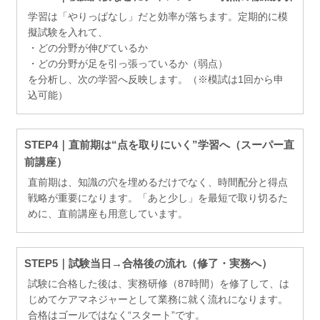
学習は「やりっぱなし」だと効率が落ちます。定期的に模
擬試験を入れて、
・どの分野が伸びているか
・どの分野が足を引っ張っているか（弱点）
を分析し、次の学習へ反映します。（※模試は1回から申
込可能）
STEP4｜直前期は“点を取りにいく”学習へ（スーパー直
前講座）
直前期は、知識の穴を埋めるだけでなく、時間配分と得点
戦略が重要になります。「あと少し」を最短で取り切るた
めに、直前講座も用意しています。
STEP5｜試験当日→合格後の流れ（修了・実務へ）
試験に合格した後は、実務研修（87時間）を修了して、は
じめてケアマネジャーとして業務に就く流れになります。
合格はゴールではなく“スタート”です。