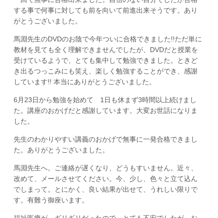
する事で何事に対しても前を向いて前進出来そうです。あり
がとうございました。
馬淵先生のDVDのお陰で今年ついに合格できました!!ただ単に
教材を見ても全く理解できませんでしたが、DVDだと授業を
受けているようで、とても集中して勉強できました。ときど
き出るつっこみにも笑え、楽しく勉強することができ、感謝
しています!! 本当にありがとうございました。
6月23日から勉強を始めて 1日も休まず3時間以上続けまし
た。講座のおかげだと感謝しています。大変お世話になりま
した。
先生のわかりやすい講義のおかげで無事に一発合格できまし
た。ありがとうございました。
馬淵先生へ。ご連絡が遅くなり、どうもすいません。近々、
改めて、メールさせてください。今、少し、色々と立て込ん
でしまって。とにかく、良い結果が出せて、うれしい限りで
す。有難う御座います。
福祉医療が ギリギリだったので とても不安でしたが、お