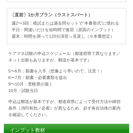
〔直前〕1か月プラン（ラストスパート）
週2〜3回：模試または過去問セットで“本番形式”に慣れる
平日：間違いだけを短時間で復習（原因のインプット）
週末：時間を測って120分演習→見直し（※本番想定）
ケアマネ試験の申込スケジュール（都道府県で異なります／
ネット出願もありますが、郵送が基本です）
5〜6月：願書を入手（想像より早いので、注意！）
6〜7月：願書・必要書類を提出
9〜10月：受験票が届く
10月：試験当日
申込は郵送が基本ですが、都道府県によって受付方法や締切
条件（消印有効／必着）が異なるため、必ず各自治体の案内
を確認してください。
インプット教材