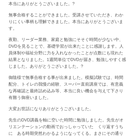
本当にありがとうございました。?
無事合格することができました。受講させていただき、わか
りにくい事柄も理解できました。本当にありがとうございま
す。
夜勤、リーダー業務、家庭と勉強にそそぐ時間が少ない中、
DVDを見ることで、基礎学習が出来たことに感謝します。人
員体制や福祉分野に力を入れなかったことが点数にも現れた
結果となりました。1週間単位でDVDが届き、勉強しやすく感
じました。ありがとうございました。?
御陰様で無事合格する事が出来ました。模擬試験では、時間
配分、トイレの我慢の経験、スーパー直前講座では、有意義
な再確認と最終詰め込み等、本当に良い機会を与えて下さり
有難う御座いました。
大変お世話になりありがとうございました。
先生のDVD講義を軸に空いた時間に勉強しました。先生がオ
リエンテーションの動画でおっしゃっていた くり返すうち
に ある時期突然わかるようになってくる。まさにその通り