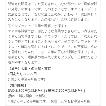
間違えた問題は「まだ覚えきれていない部分」や「理解が浅
い分野」のサインです。そのままにせず、すぐにインプット
に戻ることで、「なぜ間違えたのか」がわかり、次は同じミ
スをしなくなります。この流れが、合格に直結します。
③インプットで「言葉の理解」が深まる
ケアマネ試験では、似たような言葉やまぎらわしい表現がた
くさん出てきますよね。アウトプットだけでは、「なんとな
く」で答えてしまうこともあります。そこでインプット（テ
キストや解説を読む）をはさむことで、「この言葉はこうい
う意味だったんだ！」と、言葉の正しい理解が深まります。
結果として、選択肢の読み取り力もアップし、正解にたどり
着きやすくなります。
【通学】大阪・名古屋・東京
1回あたり11,000円
(1回から申込み可能です)
【在宅受験】
DVD:8,800円(1回あたり) / 動画:7,700円(1回あたり)
(資料・解説画像・送料込)
1回から申し込み可能です。(発送日以降もお申込み可能)