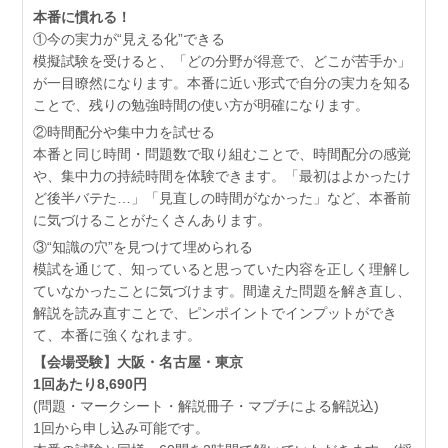
本番に慣れる！
①今の実力が“見える化”できる
模擬試験を受けると、「どの分野が得意で、どこが苦手か」
が一目瞭然になります。本番に近い形式で自分の実力を知る
ことで、残りの勉強時間の使い方が明確になります。
②時間配分や集中力を試せる
本番と同じ時間・問題数で取り組むことで、時間配分の感覚
や、集中力の持続時間を体験できます。「最初はよかったけ
ど後半バテた…」「見直しの時間がなかった」など、本番前
に気づけることがたくさんあります。
③“知識の穴”を見つけて埋められる
模試を通じて、知っていると思っていた内容を正しく理解し
ていなかったことに気づけます。間違えた問題を解き直し、
解説を読み直すことで、ピンポイントでインプットができ
て、本番に強くなれます。
【会場受験】大阪・名古屋・東京
1回あたり8,690円
(問題・マークシート・解説冊子・マブチによる解説込)
1回から申し込み可能です。