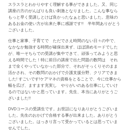
スラスラとわかりやすく理解する事ができました。又、同じ
講座の方のがんばりも良い刺激となりました。こんな事なら
もっと早く受講しとけば良かったなぁと思いました。意味の
あるお金の使い方が出来た事に感謝です!! 半年間ありがとう
ございました。
仕事と家事、子育てで ただでさえ時間のない日々の中で、
なかなか勉強する時間が確保出来ず、ほぼ諦めモードでした
が、唯一そちらでの受講が集中できて、頑張ってみようと思
える時間でした！特に前日の講座で出た問題の数問は それ
まで全くやっていなかった部分で、それがそっくりそのまま
活かされ、その数問のおかげで介護支援分野、クリアできま
した! すごいです!ケアマネの資格をとることで、今に仕事から
幅を広げ、ますます充実し やりがいのある仕事にしていけ
るのではないかと思っています。先生、本当にありがとうご
ざいました!!
DVDコースの受講生です。お世話になりありがとうございま
した。先生のおかげで合格する事が出来ました。ありがとう
ございました。はっきり言って受かっているとは思っていま
せんでした。