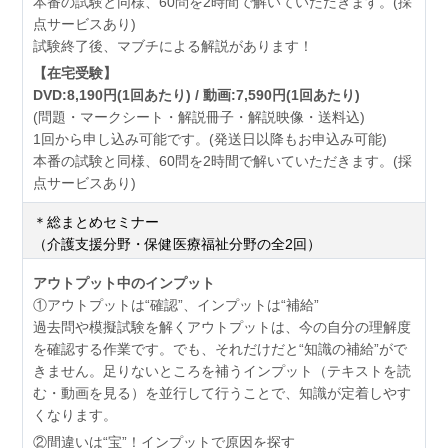
本番の試験と同様、60問を2時間で解いていただきます。(採
点サービスあり)
試験終了後、マブチによる解説があります！
【在宅受験】
DVD:8,190円(1回あたり) / 動画:7,590円(1回あたり)
(問題・マークシート・解説冊子・解説映像・送料込)
1回から申し込み可能です。(発送日以降もお申込み可能)
本番の試験と同様、60問を2時間で解いていただきます。(採
点サービスあり)
＊総まとめセミナー
（介護支援分野・保健医療福祉分野の全2回）
アウトプット中のインプット
①アウトプットは“確認”、インプットは“補給”
過去問や模擬試験を解くアウトプットは、今の自分の理解度
を確認する作業です。でも、それだけだと“知識の補給”がで
きません。足りないところを補うインプット（テキストを読
む・動画を見る）を並行して行うことで、知識が定着しやす
くなります。
②間違いは“宝”！インプットで原因を探す