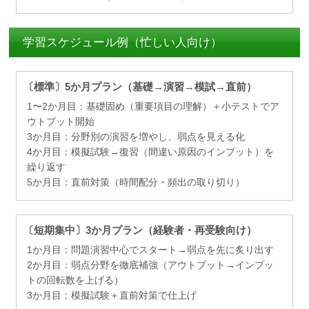
学習スケジュール例（忙しい人向け）
〔標準〕5か月プラン（基礎→演習→模試→直前）
1〜2か月目：基礎固め（重要項目の理解）＋小テストでア
ウトプット開始
3か月目：分野別の演習を増やし、弱点を見える化
4か月目：模擬試験→復習（間違い原因のインプット）を
繰り返す
5か月目：直前対策（時間配分・頻出の取り切り）
〔短期集中〕3か月プラン（経験者・再受験向け）
1か月目：問題演習中心でスタート→弱点を先に炙り出す
2か月目：弱点分野を徹底補強（アウトプット→インプッ
トの回転数を上げる）
3か月目：模擬試験＋直前対策で仕上げ